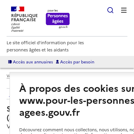
RÉPUBLIQUE
FRANÇAISE
Le site officiel d'information pour les
personnes âgées et les aidants
Accès aux annuaires
Accès par besoin
Voir le fil d’Ariane
À propos des cookies su
Retour aux résultats de l'annuaire
www.pour-les-personnes
Service autonomie à domicile
agees.gouv.fr
(aide) – ADMR
Valbonnais, ISERE
Découvrez comment nous collectons, nous utilisons, no