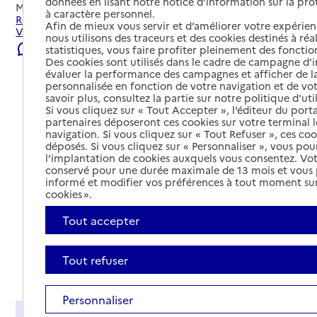
données en lisant notre notice d’information sur la pr
Mis à jour le
22/07/2026
à caractère personnel.
Rechercher les établissements et services autour de
Afin de mieux vous servir et d’améliorer votre expérienc
Valbonnais.
nous utilisons des traceurs et des cookies destinés à réal
Signaler une erreur
statistiques, vous faire profiter pleinement des fonction
Des cookies sont utilisés dans le cadre de campagne d
évaluer la performance des campagnes et afficher de la
personnalisée en fonction de votre navigation et de vot
savoir plus, consultez la partie sur notre politique d'uti
Si vous cliquez sur « Tout Accepter », l’éditeur du porta
partenaires déposeront ces cookies sur votre terminal l
navigation. Si vous cliquez sur « Tout Refuser », ces co
déposés. Si vous cliquez sur « Personnaliser », vous pou
l’implantation de cookies auxquels vous consentez. Vot
conservé pour une durée maximale de 13 mois et vous
informé et modifier vos préférences à tout moment sur
cookies ».
Tout accepter
Tout refuser
Tout déplier
Personnaliser