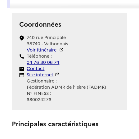
Présentation
Coordonnées
740 rue Principale
38740 - Valbonnais
Voir itinéraire
Téléphone :
04 76 30 06 74
Contact
Contact
Site Internet
Site internet
Gestionnaire :
Fédération ADMR de l'Isère (FADMR)
N° FINESS :
380024273
Principales caractéristiques