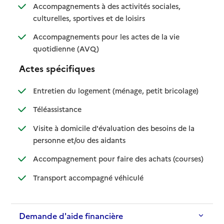
Accompagnements à des activités sociales,
: disponible
: non disponible
culturelles, sportives et de loisirs
Accompagnements pour les actes de la vie
: disponible
: non disponible
quotidienne (AVQ)
Actes spécifiques
: disponible
: non dispo
Entretien du logement (ménage, petit bricolage)
: disponible
: non disponible
Téléassistance
Visite à domicile d'évaluation des besoins de la
: disponible
: non disponible
personne et/ou des aidants
: disponib
: non disp
Accompagnement pour faire des achats (courses)
: disponible
: non disponible
Transport accompagné véhiculé
Demande d'aide financière