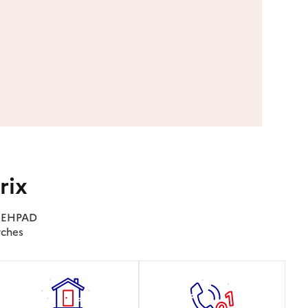
rix
es EHPAD
rches