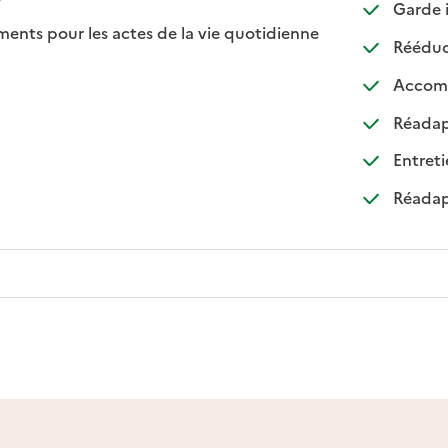
Garde i
ts pour les actes de la vie quotidienne
Rééduca
nible
Accomp
Réadapt
Entreti
Réadapt