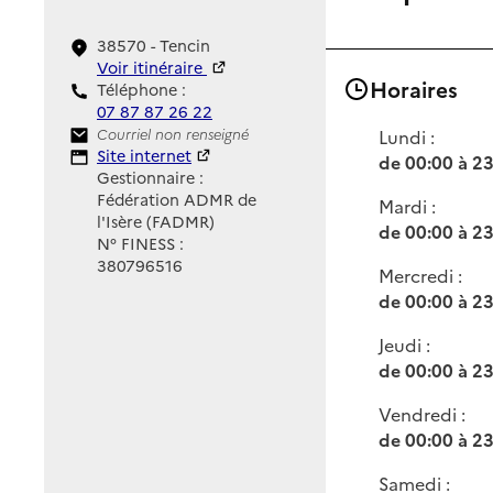
38570 - Tencin
Voir itinéraire
Horaires
Téléphone :
07 87 87 26 22
Contact
Courriel non renseigné
Lundi :
Site Internet
Site internet
de 00:00 à 2
Gestionnaire :
Fédération ADMR de
Mardi :
l'Isère (FADMR)
de 00:00 à 2
N° FINESS :
380796516
Mercredi :
de 00:00 à 2
Jeudi :
de 00:00 à 2
Vendredi :
de 00:00 à 2
Samedi :