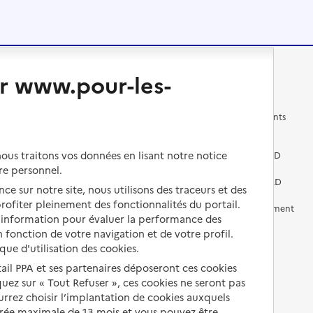
r www.pour-les-
Changer de logement
Vivre dans un EHPAD
Les questions à se poser
Les différents établissements
médicalisés
Vivre dans une résidence avec
us traitons vos données en lisant notre notice
services pour seniors
Préparer l'entrée en EHPAD
re personnel.
Vivre chez un proche
Aides financières en EHPAD
ce sur notre site, nous utilisons des traceurs et des
 profiter pleinement des fonctionnalités du portail.
Vivre en accueil familial
Prévention, accompagnement
d’information pour évaluer la performance des
et soins
 fonction de votre navigation et de votre profil.
Autres solutions de logement
Comprendre les prix en
ique d'utilisation des cookies.
EHPAD
tail PPA et ses partenaires déposeront ces cookies
iquez sur « Tout Refuser », ces cookies ne seront pas
Droits en EHPAD
ourrez choisir l’implantation de cookies auxquels
urée maximale de 13 mois et vous pouvez être
Fin de vie en EHPAD