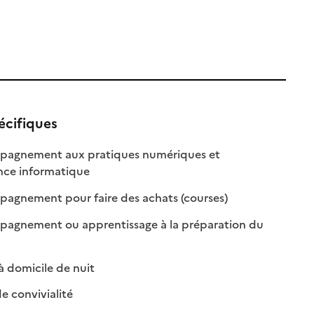
écifiques
agnement aux pratiques numériques et
: disponible
: non disponible
ance informatique
le
: disponible
: non disponible
gnement pour faire des achats (courses)
agnement ou apprentissage à la préparation du
ponible
 disponible
: disponible
: non disponible
 domicile de nuit
: disponible
: non disponible
e convivialité