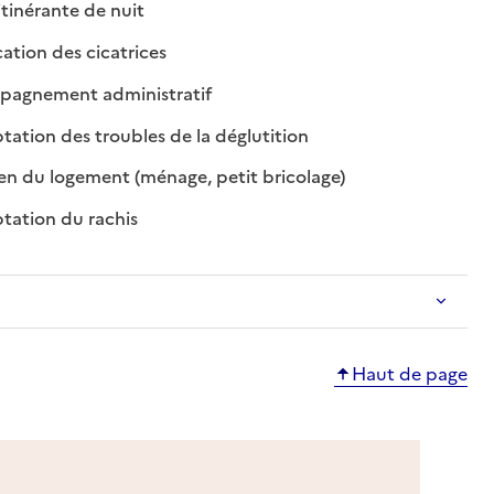
: disponible
: non disponible
tinérante de nuit
: disponible
: non disponible
tion des cicatrices
: disponible
: non disponible
agnement administratif
: disponible
: non disponible
ation des troubles de la déglutition
: disponible
: non disponible
en du logement (ménage, petit bricolage)
: disponible
: non disponible
ation du rachis
Haut de page