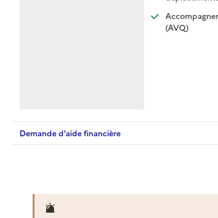
Accompagnemen
: disponible
: non dispo
(AVQ)
Demande d'aide financière