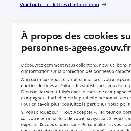
Voir toutes les lettres d'information
À propos des cookies su
Préserver son autonomie
Vivre à domicile
personnes-agees.gouv.fr
Perte d'autonomie : évaluation
Bénéficier d'aide à domicile
et droits
Bénéficier de soins à domicile
Découvrez comment nous collectons, nous utilisons, no
Aménager son logement et
s'équiper
d’information sur la protection des données à caractè
Aides financières
Afin de mieux vous servir et d’améliorer votre expérien
Préserver son autonomie et sa
Solutions d'accueil temporaire
cookies destinés à réaliser des statistiques, vous faire
santé
Des cookies sont utilisés dans le cadre de campagne 
Partager son logement
Organiser à l'avance sa propre
campagnes et afficher de la publicité personnalisée en
protection
Pour en savoir plus, consultez la partie sur notre polit
Vivre à domicile avec une
maladie ou un handicap
Si vous cliquez sur « Tout Accepter », l’éditeur du por
Les mesures de protection
sur votre terminal lors de votre navigation. Si vous cl
Être hospitalisé
déposés. Si vous cliquez sur « Personnaliser », vous p
Les obligations de la famille
vous consentez. Votre choix est conservé pour une d