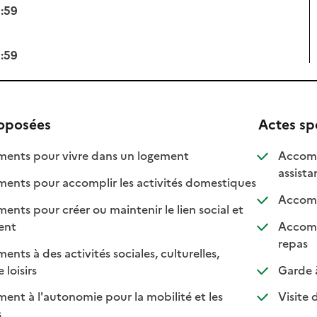
3:59
3:59
roposées
Actes sp
: disponible
: non disponible
nts pour vivre dans un logement
Accomp
assist
: disponible
: non disponib
ts pour accomplir les activités domestiques
Accompa
s pour créer ou maintenir le lien social et
 disponible
 non disponible
ment
Accomp
: dis
: non
repas
s à des activités sociales, culturelles,
: disponible
: non disponible
 loisirs
Garde à
t à l'autonomie pour la mobilité et les
Visite d
sponible
on disponible
s