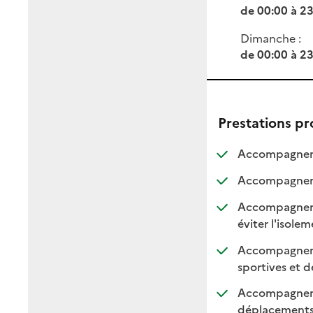
de 00:00 à 2
Dimanche :
de 00:00 à 2
Prestations p
Accompagneme
Accompagnemen
Accompagnement
:
:
éviter l'isole
Accompagnement
sportives et de
Accompagnemen
: di
: n
déplacement