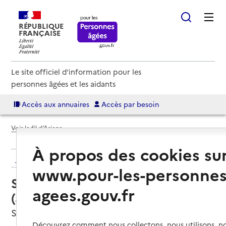
RÉPUBLIQUE
FRANÇAISE
Le site officiel d'information pour les
personnes âgées et les aidants
Accès aux annuaires
Accès par besoin
Voir le fil d’Ariane
À propos des cookies su
Retour aux résultats de l'annuaire
www.pour-les-personnes
Service autonomie à domicile
agees.gouv.fr
(aide) – Âge d'or services
Seyssinet-Pariset, ISERE
Découvrez comment nous collectons, nous utilisons, no