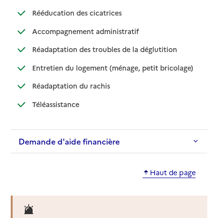
: disponible
: non disponible
Rééducation des cicatrices
: disponible
: non disponible
Accompagnement administratif
: disponible
: non disponible
Réadaptation des troubles de la déglutition
: disponible
: non dispo
Entretien du logement (ménage, petit bricolage)
: disponible
: non disponible
Réadaptation du rachis
: disponible
: non disponible
Téléassistance
Demande d'aide financière
Haut de page