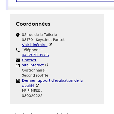
Présentation
Coordonnées
32 rue de la Tuilerie
38170 - Seyssinet-Pariset
Voir itinéraire
Téléphone :
04 38 70 09 86
Contact
Contact
Site Internet
Site internet
Gestionnaire :
Second souffle
Rapport HAS
Dernier rapport d'évaluation de la
qualité
N° FINESS :
380020222