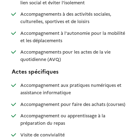
: disponible
: non disponible
lien social et éviter l'isolement
Accompagnements à des activités sociales,
: disponible
: non disponible
culturelles, sportives et de loisirs
Accompagnement à l'autonomie pour la mobilité
: disponible
: non disponible
et les déplacements
Accompagnements pour les actes de la vie
: disponible
: non disponible
quotidienne (AVQ)
Actes spécifiques
Accompagnement aux pratiques numériques et
: disponible
: non disponible
assistance informatique
: disponib
: non disp
Accompagnement pour faire des achats (courses)
Accompagnement ou apprentissage à la
: disponible
: non disponible
préparation du repas
: disponible
: non disponible
Visite de convivialité