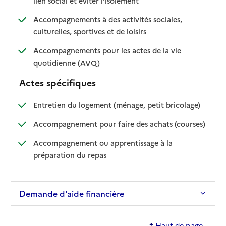
lien social et éviter l'isolement
Accompagnements à des activités sociales,
: disponible
: non disponible
culturelles, sportives et de loisirs
Accompagnements pour les actes de la vie
: disponible
: non disponible
quotidienne (AVQ)
Actes spécifiques
: disponible
: non dispo
Entretien du logement (ménage, petit bricolage)
: disponib
: non disp
Accompagnement pour faire des achats (courses)
Accompagnement ou apprentissage à la
: disponible
: non disponible
préparation du repas
Demande d'aide financière
Haut de page