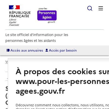
RÉPUBLIQUE
FRANÇAISE
Le site officiel d'information pour les
personnes âgées et les aidants
Accès aux annuaires
Accès par besoin
Voir le fil d’Ariane
À propos des cookies su
Retour aux résultats de l'annuaire
www.pour-les-personnes
Service autonomie à domicile
agees.gouv.fr
(aide) – ADMR du bas
Grésivaudan
Découvrez comment nous collectons, nous utilisons, no
données en lisant notre notice d’information sur la pr