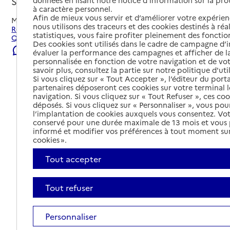
Saint-Quentin-sur-Isère, ISERE
à caractère personnel.
Afin de mieux vous servir et d’améliorer votre expérienc
Mis à jour le
22/07/2026
nous utilisons des traceurs et des cookies destinés à réal
Rechercher les établissements et services autour de Saint-
statistiques, vous faire profiter pleinement des fonction
Quentin-sur-Isère.
Des cookies sont utilisés dans le cadre de campagne d
Signaler une erreur
évaluer la performance des campagnes et afficher de la
personnalisée en fonction de votre navigation et de vot
savoir plus, consultez la partie sur notre politique d'uti
Si vous cliquez sur « Tout Accepter », l’éditeur du porta
partenaires déposeront ces cookies sur votre terminal l
navigation. Si vous cliquez sur « Tout Refuser », ces co
déposés. Si vous cliquez sur « Personnaliser », vous pou
l’implantation de cookies auxquels vous consentez. Vot
conservé pour une durée maximale de 13 mois et vous
informé et modifier vos préférences à tout moment sur
cookies ».
Tout accepter
Tout refuser
Tout déplier
Personnaliser