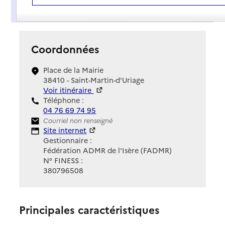
Présentation
Coordonnées
Place de la Mairie
38410 - Saint-Martin-d'Uriage
Voir itinéraire
Téléphone :
04 76 69 74 95
Contact
Courriel non renseigné
Site Internet
Site internet
Gestionnaire :
Fédération ADMR de l'Isère (FADMR)
N° FINESS :
380796508
Principales caractéristiques