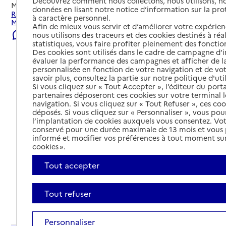
Découvrez comment nous collectons, nous utilisons, no
Mis à jour le
23/07/2026
données en lisant notre notice d’information sur la pr
Rechercher les établissements et services autour de Saint-
à caractère personnel.
Martin-d'Uriage.
Afin de mieux vous servir et d’améliorer votre expérienc
Signaler une erreur
nous utilisons des traceurs et des cookies destinés à réal
statistiques, vous faire profiter pleinement des fonction
Des cookies sont utilisés dans le cadre de campagne d
évaluer la performance des campagnes et afficher de la
personnalisée en fonction de votre navigation et de vot
savoir plus, consultez la partie sur notre politique d'uti
Si vous cliquez sur « Tout Accepter », l’éditeur du porta
partenaires déposeront ces cookies sur votre terminal l
navigation. Si vous cliquez sur « Tout Refuser », ces co
déposés. Si vous cliquez sur « Personnaliser », vous pou
l’implantation de cookies auxquels vous consentez. Vot
conservé pour une durée maximale de 13 mois et vous
informé et modifier vos préférences à tout moment sur
cookies ».
Tout accepter
Tout refuser
Tout déplier
Personnaliser