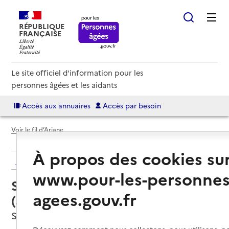
RÉPUBLIQUE
FRANÇAISE
Le site officiel d'information pour les
personnes âgées et les aidants
Accès aux annuaires
Accès par besoin
Voir le fil d’Ariane
À propos des cookies su
Retour aux résultats de l'annuaire
www.pour-les-personnes
Service autonomie à domicile
agees.gouv.fr
(aide) – ADMR
Saint-Martin-d'Uriage, ISERE