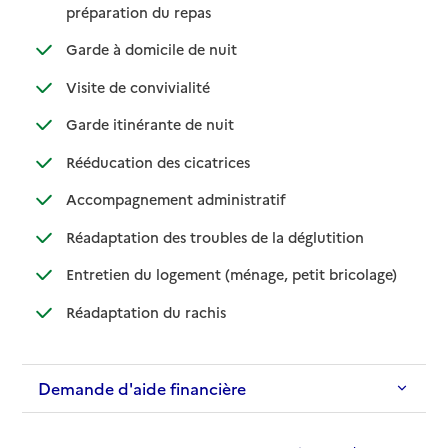
: disponible
: non disponible
préparation du repas
: disponible
: non disponible
Garde à domicile de nuit
: disponible
: non disponible
Visite de convivialité
: disponible
: non disponible
Garde itinérante de nuit
: disponible
: non disponible
Rééducation des cicatrices
: disponible
: non disponible
Accompagnement administratif
: disponible
: non disponible
Réadaptation des troubles de la déglutition
: disponible
: non dispo
Entretien du logement (ménage, petit bricolage)
: disponible
: non disponible
Réadaptation du rachis
Demande d'aide financière