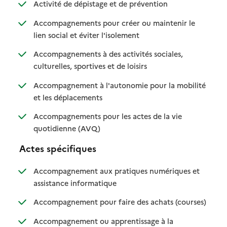
: disponible
: non disponible
Activité de dépistage et de prévention
Accompagnements pour créer ou maintenir le
: disponible
: non disponible
lien social et éviter l'isolement
Accompagnements à des activités sociales,
: disponible
: non disponible
culturelles, sportives et de loisirs
Accompagnement à l'autonomie pour la mobilité
: disponible
: non disponible
et les déplacements
Accompagnements pour les actes de la vie
: disponible
: non disponible
quotidienne (AVQ)
Actes spécifiques
Accompagnement aux pratiques numériques et
: disponible
: non disponible
assistance informatique
: disponib
: non disp
Accompagnement pour faire des achats (courses)
Accompagnement ou apprentissage à la