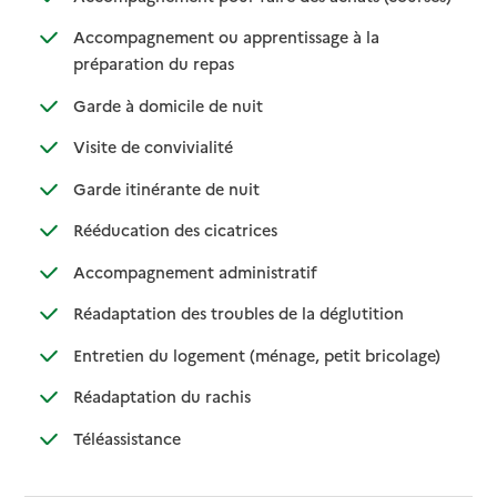
Accompagnement ou apprentissage à la
: disponible
: non disponible
préparation du repas
: disponible
: non disponible
Garde à domicile de nuit
: disponible
: non disponible
Visite de convivialité
: disponible
: non disponible
Garde itinérante de nuit
: disponible
: non disponible
Rééducation des cicatrices
: disponible
: non disponible
Accompagnement administratif
: disponible
: non disponible
Réadaptation des troubles de la déglutition
: disponible
: non dispo
Entretien du logement (ménage, petit bricolage)
: disponible
: non disponible
Réadaptation du rachis
: disponible
: non disponible
Téléassistance