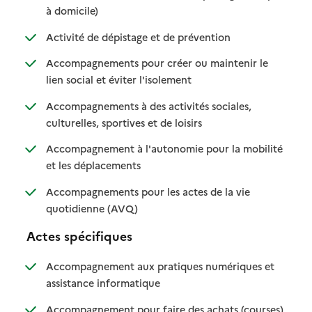
: disponible
: non disponible
à domicile)
: disponible
: non disponible
Activité de dépistage et de prévention
Accompagnements pour créer ou maintenir le
: disponible
: non disponible
lien social et éviter l'isolement
Accompagnements à des activités sociales,
: disponible
: non disponible
culturelles, sportives et de loisirs
Accompagnement à l'autonomie pour la mobilité
: disponible
: non disponible
et les déplacements
Accompagnements pour les actes de la vie
: disponible
: non disponible
quotidienne (AVQ)
Actes spécifiques
Accompagnement aux pratiques numériques et
: disponible
: non disponible
assistance informatique
: disponib
: non disp
Accompagnement pour faire des achats (courses)