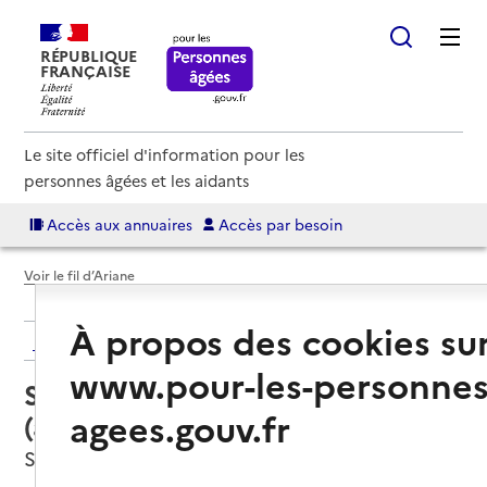
RÉPUBLIQUE
FRANÇAISE
Le site officiel d'information pour les
personnes âgées et les aidants
Accès aux annuaires
Accès par besoin
Voir le fil d’Ariane
À propos des cookies su
Retour aux résultats de l'annuaire
www.pour-les-personnes
Service autonomie à domicile
agees.gouv.fr
(aide) – ADMR
Saint-Marcel-Bel-Accueil, ISERE