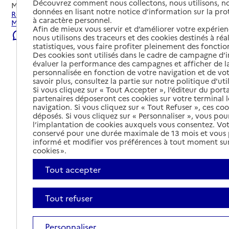
Découvrez comment nous collectons, nous utilisons, no
Mis à jour le
23/07/2026
données en lisant notre notice d’information sur la pr
Rechercher les établissements et services autour de Saint-
à caractère personnel.
Marcel-Bel-Accueil.
Afin de mieux vous servir et d’améliorer votre expérienc
Signaler une erreur
nous utilisons des traceurs et des cookies destinés à réal
statistiques, vous faire profiter pleinement des fonction
Des cookies sont utilisés dans le cadre de campagne d
évaluer la performance des campagnes et afficher de la
personnalisée en fonction de votre navigation et de vot
savoir plus, consultez la partie sur notre politique d'uti
Si vous cliquez sur « Tout Accepter », l’éditeur du porta
partenaires déposeront ces cookies sur votre terminal l
navigation. Si vous cliquez sur « Tout Refuser », ces co
déposés. Si vous cliquez sur « Personnaliser », vous pou
l’implantation de cookies auxquels vous consentez. Vot
conservé pour une durée maximale de 13 mois et vous
informé et modifier vos préférences à tout moment sur
cookies ».
Tout accepter
Tout refuser
Tout déplier
Personnaliser