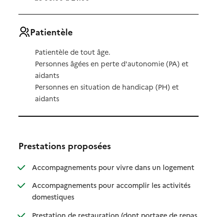
Patientèle
Patientèle de tout âge.
Personnes âgées en perte d'autonomie (PA) et
aidants
Personnes en situation de handicap (PH) et
aidants
Prestations proposées
: disponibl
: non dispo
Accompagnements pour vivre dans un logement
Accompagnements pour accomplir les activités
: disponible
: non disponible
domestiques
Prestation de restauration (dont portage de repas