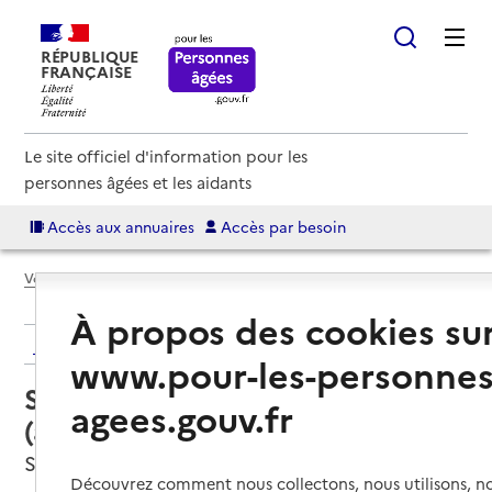
RÉPUBLIQUE
FRANÇAISE
Le site officiel d'information pour les
personnes âgées et les aidants
Accès aux annuaires
Accès par besoin
Voir le fil d’Ariane
À propos des cookies su
Retour aux résultats de l'annuaire
www.pour-les-personnes
Service autonomie à domicile
agees.gouv.fr
(aide) – ADMR
Saint-André-le-Gaz, ISERE
Découvrez comment nous collectons, nous utilisons, no