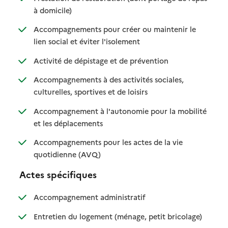
: disponible
: non disponible
à domicile)
Accompagnements pour créer ou maintenir le
: disponible
: non disponible
lien social et éviter l'isolement
: disponible
: non disponible
Activité de dépistage et de prévention
Accompagnements à des activités sociales,
: disponible
: non disponible
culturelles, sportives et de loisirs
Accompagnement à l'autonomie pour la mobilité
: disponible
: non disponible
et les déplacements
Accompagnements pour les actes de la vie
: disponible
: non disponible
quotidienne (AVQ)
Actes spécifiques
: disponible
: non disponible
Accompagnement administratif
: disponible
: non dispo
Entretien du logement (ménage, petit bricolage)