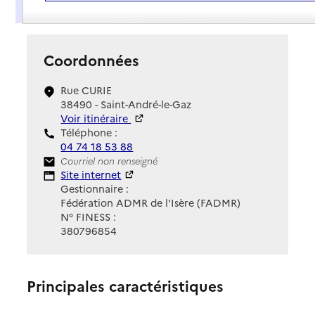
Présentation
Coordonnées
Rue CURIE
38490 - Saint-André-le-Gaz
Voir itinéraire
Téléphone :
04 74 18 53 88
Contact
Courriel non renseigné
Site Internet
Site internet
Gestionnaire :
Fédération ADMR de l'Isère (FADMR)
N° FINESS :
380796854
Principales caractéristiques