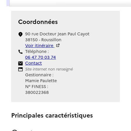
Coordonnées
90 rue Docteur Jean Paul Cayot
38150 - Roussillon
Voir itinéraire
Téléphone :
06 47 70 03 74
Contact
Contact
Site Internet
Site internet non renseigné
Gestionnaire :
Mamie Paulette
N° FINESS :
380022368
Principales caractéristiques