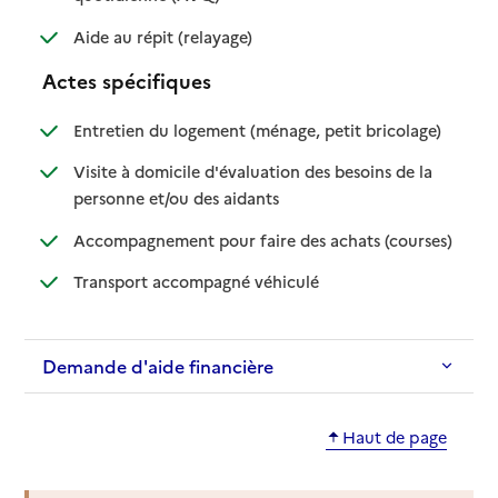
: disponible
: non disponible
Aide au répit (relayage)
Actes spécifiques
: disponible
: non dispo
Entretien du logement (ménage, petit bricolage)
Visite à domicile d'évaluation des besoins de la
: disponible
: non disponible
personne et/ou des aidants
: disponib
: non disp
Accompagnement pour faire des achats (courses)
: disponible
: non disponible
Transport accompagné véhiculé
Demande d'aide financière
Haut de page