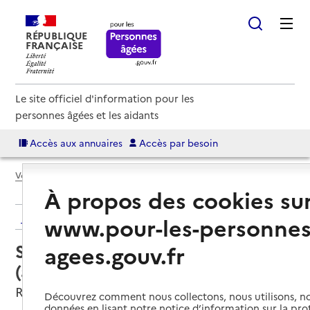
RÉPUBLIQUE
FRANÇAISE
Le site officiel d'information pour les
personnes âgées et les aidants
Accès aux annuaires
Accès par besoin
Voir le fil d’Ariane
À propos des cookies su
Retour aux résultats de l'annuaire
www.pour-les-personnes
Service autonomie à domicile
agees.gouv.fr
(aide) – Mamie Paulette
Roussillon, ISERE
Découvrez comment nous collectons, nous utilisons, no
données en lisant notre notice d’information sur la pr