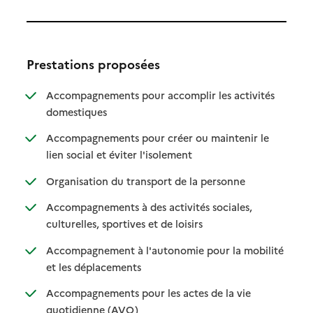
Prestations proposées
Accompagnements pour accomplir les activités
: disponible
: non disponible
domestiques
Accompagnements pour créer ou maintenir le
: disponible
: non disponible
lien social et éviter l'isolement
: disponible
: non disponible
Organisation du transport de la personne
Accompagnements à des activités sociales,
: disponible
: non disponible
culturelles, sportives et de loisirs
Accompagnement à l'autonomie pour la mobilité
: disponible
: non disponible
et les déplacements
Accompagnements pour les actes de la vie
: disponible
: non disponible
quotidienne (AVQ)