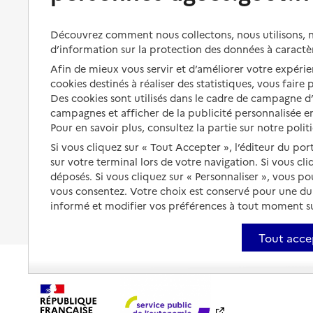
Bénéficier de soins à domicile
Aménager son logement et
Découvrez comment nous collectons, nous utilisons, no
s'équiper
Aides financières
d’information sur la protection des données à caractè
Préserver son autonomie et sa
Solutions d'accueil temporaire
Afin de mieux vous servir et d’améliorer votre expérien
santé
cookies destinés à réaliser des statistiques, vous faire
Partager son logement
Des cookies sont utilisés dans le cadre de campagne 
Organiser à l'avance sa propre
protection
campagnes et afficher de la publicité personnalisée en
Vivre à domicile avec une
Pour en savoir plus, consultez la partie sur notre polit
maladie ou un handicap
Les mesures de protection
Si vous cliquez sur « Tout Accepter », l’éditeur du por
Être hospitalisé
sur votre terminal lors de votre navigation. Si vous cl
Les obligations de la famille
déposés. Si vous cliquez sur « Personnaliser », vous p
Fin de vie à domicile
À qui s’adresser ?
vous consentez. Votre choix est conservé pour une d
informé et modifier vos préférences à tout moment sur
Les politiques du grand âge
Tout acce