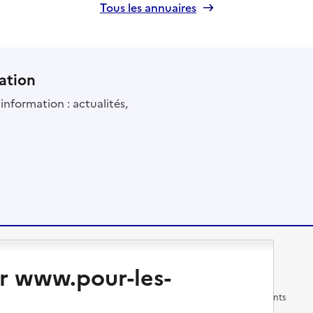
Tous les annuaires
ation
information : actualités,
Changer de logement
Vivre dans un EHPAD
r www.pour-les-
Les questions à se poser
Les différents établissements
médicalisés