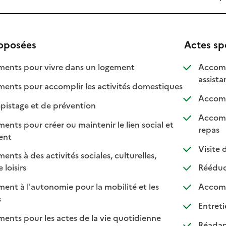
roposées
Actes sp
: disponible
: non disponible
nts pour vivre dans un logement
Accomp
assist
: disponible
: non disponib
ts pour accomplir les activités domestiques
Accompa
: disponible
: non disponible
pistage et de prévention
Accomp
s pour créer ou maintenir le lien social et
: dis
: non
repas
 disponible
 non disponible
ment
Visite d
s à des activités sociales, culturelles,
: disponible
: non disponible
 loisirs
Rééduca
t à l'autonomie pour la mobilité et les
Accomp
sponible
on disponible
s
Entreti
ts pour les actes de la vie quotidienne
Réadapt