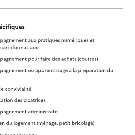
écifiques
agnement aux pratiques numériques et
: disponible
: non disponible
ance informatique
le
: disponible
: non disponible
gnement pour faire des achats (courses)
agnement ou apprentissage à la préparation du
ponible
 disponible
: disponible
: non disponible
e convivialité
: disponible
: non disponible
tion des cicatrices
: disponible
: non disponible
agnement administratif
: disponible
: non disponible
en du logement (ménage, petit bricolage)
: disponible
: non disponible
ation du rachis