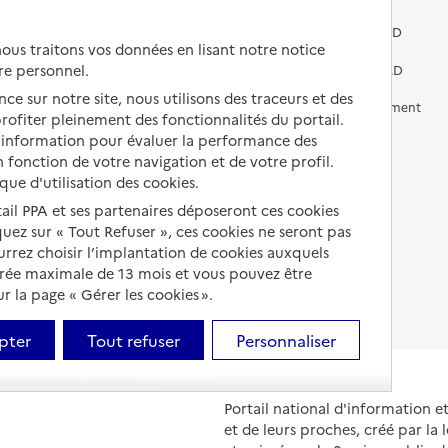
Vivre dans une résidence avec
services pour seniors
Préparer l'entrée en EHPAD
us traitons vos données en lisant notre notice
re personnel.
Vivre chez un proche
Aides financières en EHPAD
ce sur notre site, nous utilisons des traceurs et des
Vivre en accueil familial
Prévention, accompagnement
 profiter pleinement des fonctionnalités du portail.
et soins
d’information pour évaluer la performance des
Autres solutions de logement
 fonction de votre navigation et de votre profil.
Comprendre les prix en
EHPAD
ique d'utilisation des cookies.
tail PPA et ses partenaires déposeront ces cookies
Droits en EHPAD
iquez sur « Tout Refuser », ces cookies ne seront pas
ourrez choisir l’implantation de cookies auxquels
Fin de vie en EHPAD
urée maximale de 13 mois et vous pouvez être
 la page « Gérer les cookies ».
pter
Tout refuser
Personnaliser
Portail national d'information 
et de leurs proches, créé par la l