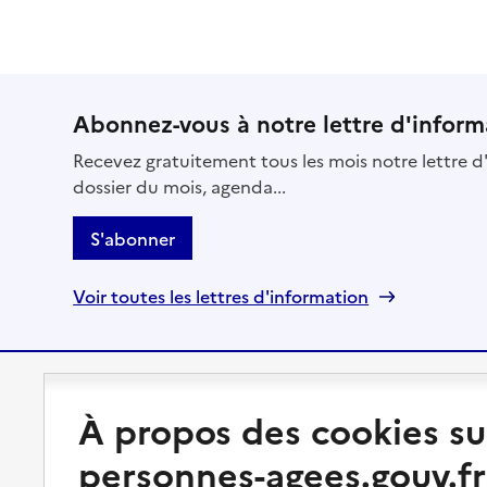
Abonnez-vous à notre lettre d'inform
Recevez gratuitement tous les mois notre lettre d'
dossier du mois, agenda...
S'abonner
Voir toutes les lettres d'information
Préserver son autonomie
Vivre à domicile
À propos des cookies su
personnes-agees.gouv.fr
Perte d'autonomie : évaluation
Bénéficier d'aide à domicile
et droits