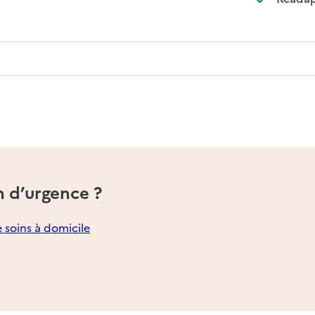
nible
n d’urgence ?
e soins à domicile