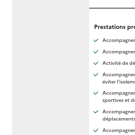
Prestations p
Accompagneme
Accompagnemen
Activité de dé
Accompagnement
:
:
éviter l'isole
Accompagnement
sportives et de
Accompagnemen
: di
: n
déplacement
Accompagnemen