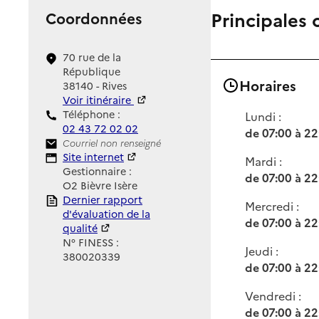
Principales 
Coordonnées
70 rue de la
République
Horaires
38140 - Rives
Voir itinéraire
Téléphone :
Lundi :
02 43 72 02 02
de 07:00 à 22
Contact
Courriel non renseigné
Site Internet
Site internet
Mardi :
Gestionnaire :
de 07:00 à 22
O2 Bièvre Isère
Rapport HAS
Dernier rapport
Mercredi :
d'évaluation de la
de 07:00 à 22
qualité
N° FINESS :
Jeudi :
380020339
de 07:00 à 22
Vendredi :
de 07:00 à 22