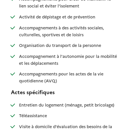
: disponible
: non disponible
lien social et éviter l'isolement
: disponible
: non disponible
Activité de dépistage et de prévention
Accompagnements à des activités sociales,
: disponible
: non disponible
culturelles, sportives et de loisirs
: disponible
: non disponible
Organisation du transport de la personne
Accompagnement à l'autonomie pour la mobilité
: disponible
: non disponible
et les déplacements
Accompagnements pour les actes de la vie
: disponible
: non disponible
quotidienne (AVQ)
Actes spécifiques
: disponible
: non dispo
Entretien du logement (ménage, petit bricolage)
: disponible
: non disponible
Téléassistance
Visite à domicile d'évaluation des besoins de la