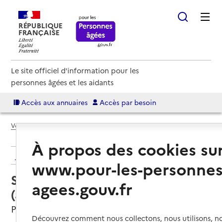
RÉPUBLIQUE
FRANÇAISE
Le site officiel d'information pour les
personnes âgées et les aidants
Accès aux annuaires
Accès par besoin
Voir le fil d’Ariane
À propos des cookies su
Retour aux résultats de l'annuaire
www.pour-les-personnes
Service autonomie à domicile
agees.gouv.fr
(aide) – ADMR du Liers
Porte-des-Bonnevaux, ISERE
Découvrez comment nous collectons, nous utilisons, no