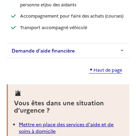
: disponible
: non disponible
personne et/ou des aidants
: disponib
: non disp
Accompagnement pour faire des achats (courses)
: disponible
: non disponible
Transport accompagné véhiculé
Demande d'aide financière
Haut de page
Vous êtes dans une situation
d’urgence ?
Mettre en place des services d'aide et de
soins à domicile