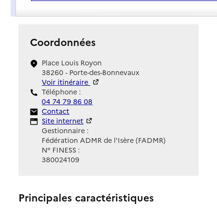
Présentation
Coordonnées
Place Louis Royon
38260 - Porte-des-Bonnevaux
Voir itinéraire
Téléphone :
04 74 79 86 08
Contact
Contact
Site Internet
Site internet
Gestionnaire :
Fédération ADMR de l'Isère (FADMR)
N° FINESS :
380024109
Principales caractéristiques