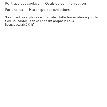
Politique des cookies
Outils de communication
Partenaires
Historique des évolutions
Sauf mention explicite de propriété intellectuelle détenue par des
tiers, les contenus de ce site sont proposés sous
licence etalab-2.0
Paramètres sur le choix des cookies