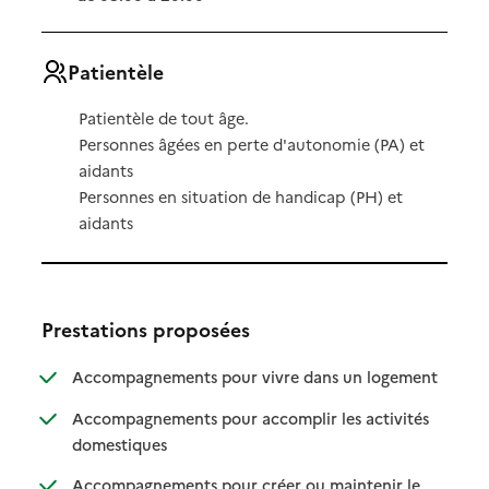
Patientèle
Patientèle de tout âge.
Personnes âgées en perte d'autonomie (PA) et
aidants
Personnes en situation de handicap (PH) et
aidants
Prestations proposées
: disponibl
: non dispo
Accompagnements pour vivre dans un logement
Accompagnements pour accomplir les activités
: disponible
: non disponible
domestiques
Accompagnements pour créer ou maintenir le