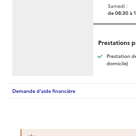
Samedi :
de 08:30 à 
Prestations 
Prestation d
: dispo
: non d
domicile)
Demande d'aide financière