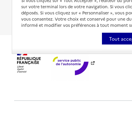
Si vous cliquez sur « Tout Accepter », l’éditeur du por
Les obligations de la famille
sur votre terminal lors de votre navigation. Si vous cl
Fin de vie à domicile
À qui s’adresser ?
déposés. Si vous cliquez sur « Personnaliser », vous p
vous consentez. Votre choix est conservé pour une d
Les politiques du grand âge
informé et modifier vos préférences à tout moment sur
Tout acce
Plan du site
Accessibilité : totalement conforme
Ment
Outils de communication
Partenaires
Historique des 