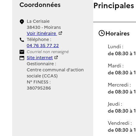
Principales
Coordonnées
La Cerisaie
38430 - Moirans
Horaires
Voir itinéraire
Téléphone :
04 76 35 77 22
Lundi :
Contact
Courriel non renseigné
de 08:30 à 
Site Internet
Site internet
Gestionnaire :
Mardi :
Centre communal d'action
de 08:30 à 
sociale (CCAS)
N° FINESS :
Mercredi :
380795286
de 08:30 à 
Jeudi :
de 08:30 à 
Vendredi :
de 08:30 à 