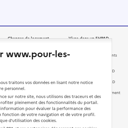
Changer de logement
Vivre dans un EHPAD
r www.pour-les-
Les questions à se poser
Les différents établissements
médicalisés
Vivre dans une résidence avec
services pour seniors
Préparer l'entrée en EHPAD
Vivre chez un proche
Aides financières en EHPAD
us traitons vos données en lisant notre notice
re personnel.
Vivre en accueil familial
Prévention, accompagnement
ce sur notre site, nous utilisons des traceurs et des
et soins
 profiter pleinement des fonctionnalités du portail.
Autres solutions de logement
d’information pour évaluer la performance des
Comprendre les prix en
EHPAD
 fonction de votre navigation et de votre profil.
ique d'utilisation des cookies.
Droits en EHPAD