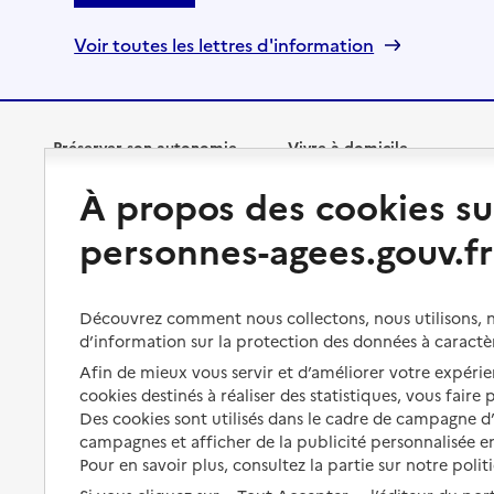
Voir toutes les lettres d'information
Préserver son autonomie
Vivre à domicile
À propos des cookies su
Perte d'autonomie : évaluation
Bénéficier d'aide à domicile
et droits
personnes-agees.gouv.fr
Bénéficier de soins à domicile
Aménager son logement et
s'équiper
Aides financières
Découvrez comment nous collectons, nous utilisons, no
Préserver son autonomie et sa
Solutions d'accueil temporaire
d’information sur la protection des données à caractè
santé
Afin de mieux vous servir et d’améliorer votre expérien
Partager son logement
cookies destinés à réaliser des statistiques, vous faire
Organiser à l'avance sa propre
protection
Des cookies sont utilisés dans le cadre de campagne 
Vivre à domicile avec une
campagnes et afficher de la publicité personnalisée en
maladie ou un handicap
Les mesures de protection
Pour en savoir plus, consultez la partie sur notre polit
Être hospitalisé