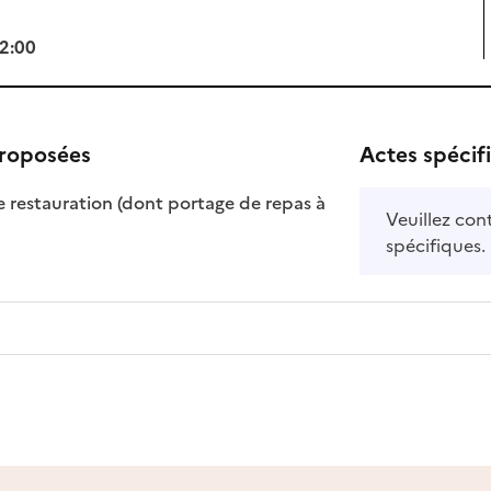
12:00
proposées
Actes spécif
e restauration (dont portage de repas à
Veuillez con
nible
isponible
spécifiques.