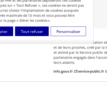
tail PPA et ses partenaires déposeront ces cookies
iquez sur « Tout Refuser », ces cookies ne seront pas
Fin de vie en EHPAD
ourrez choisir l’implantation de cookies auxquels
urée maximale de 13 mois et vous pouvez être
 la page « Gérer les cookies ».
pter
Tout refuser
Personnaliser
Portail national d'information 
et de leurs proches, créé par la l
et animé par le Service public 
partenaires engagés dans l'acc
leurs aidants.
info.gouv.fr
service-public.fr
ions légales
Contact
Prix et comparateurs
Données perso
évolutions