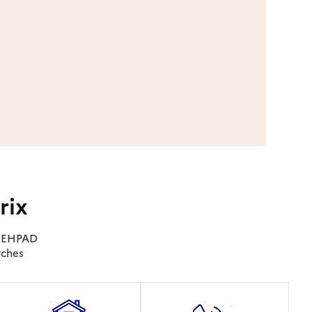
rix
es EHPAD
rches