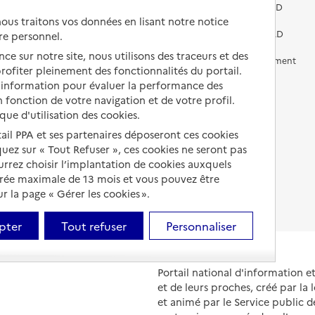
services pour seniors
Préparer l'entrée en EHPAD
us traitons vos données en lisant notre notice
Vivre chez un proche
Aides financières en EHPAD
re personnel.
ce sur notre site, nous utilisons des traceurs et des
Vivre en accueil familial
Prévention, accompagnement
 profiter pleinement des fonctionnalités du portail.
et soins
d’information pour évaluer la performance des
Autres solutions de logement
Comprendre les prix en
 fonction de votre navigation et de votre profil.
EHPAD
ique d'utilisation des cookies.
tail PPA et ses partenaires déposeront ces cookies
Droits en EHPAD
iquez sur « Tout Refuser », ces cookies ne seront pas
ourrez choisir l’implantation de cookies auxquels
Fin de vie en EHPAD
urée maximale de 13 mois et vous pouvez être
 la page « Gérer les cookies ».
pter
Tout refuser
Personnaliser
Portail national d'information 
et de leurs proches, créé par la l
et animé par le Service public 