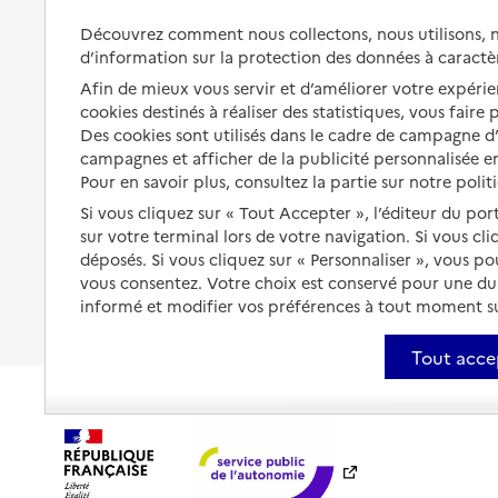
Aménager son logement et
s'équiper
Découvrez comment nous collectons, nous utilisons, no
Aides financières
d’information sur la protection des données à caractè
Préserver son autonomie et sa
Solutions d'accueil temporaire
Afin de mieux vous servir et d’améliorer votre expérien
santé
cookies destinés à réaliser des statistiques, vous faire
Partager son logement
Des cookies sont utilisés dans le cadre de campagne 
Organiser à l'avance sa propre
protection
campagnes et afficher de la publicité personnalisée en
Vivre à domicile avec une
maladie ou un handicap
Pour en savoir plus, consultez la partie sur notre polit
Les mesures de protection
Si vous cliquez sur « Tout Accepter », l’éditeur du por
Être hospitalisé
sur votre terminal lors de votre navigation. Si vous cl
Les obligations de la famille
déposés. Si vous cliquez sur « Personnaliser », vous p
Fin de vie à domicile
À qui s’adresser ?
vous consentez. Votre choix est conservé pour une d
informé et modifier vos préférences à tout moment sur
Les politiques du grand âge
Tout acce