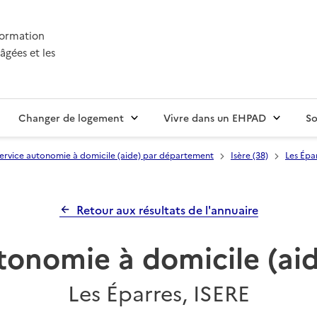
nformation
âgées et les
Changer de logement
Vivre dans un EHPAD
So
ervice autonomie à domicile (aide) par département
Isère (38)
Les Épa
Retour aux résultats de l'annuaire
tonomie à domicile (a
Les Éparres, ISERE