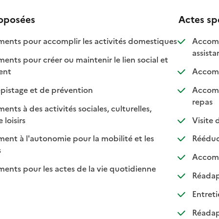
roposées
Actes sp
: disponible
: non disponib
ts pour accomplir les activités domestiques
Accomp
assist
s pour créer ou maintenir le lien social et
 disponible
 non disponible
ment
Accompa
: disponible
: non disponible
pistage et de prévention
Accomp
: dis
: non
repas
s à des activités sociales, culturelles,
: disponible
: non disponible
 loisirs
Visite d
t à l'autonomie pour la mobilité et les
Rééduca
sponible
on disponible
s
Accomp
ts pour les actes de la vie quotidienne
Réadapt
nible
Entreti
Réadapt