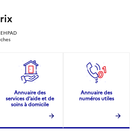
rix
es EHPAD
rches
Annuaire des
Annuaire des
services d’aide et de
numéros utiles
soins à domicile