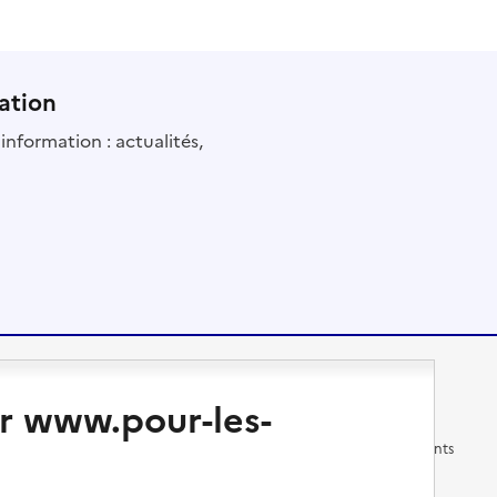
ation
information : actualités,
Changer de logement
Vivre dans un EHPAD
r www.pour-les-
Les questions à se poser
Les différents établissements
médicalisés
Vivre dans une résidence avec