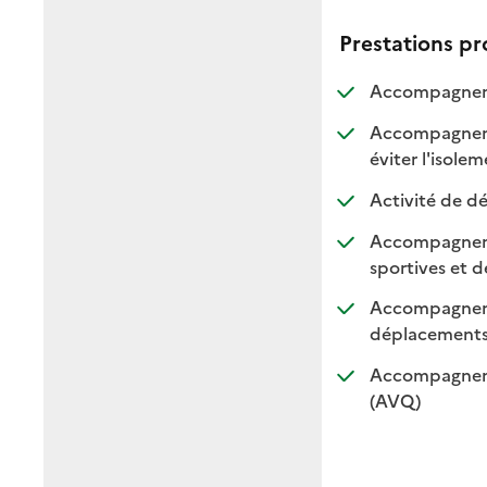
Prestations p
Accompagnemen
Accompagnement
:
:
éviter l'isole
Activité de dé
Accompagnement
sportives et de
Accompagnemen
: di
: n
déplacement
Accompagnemen
: disponible
: non dispo
(AVQ)