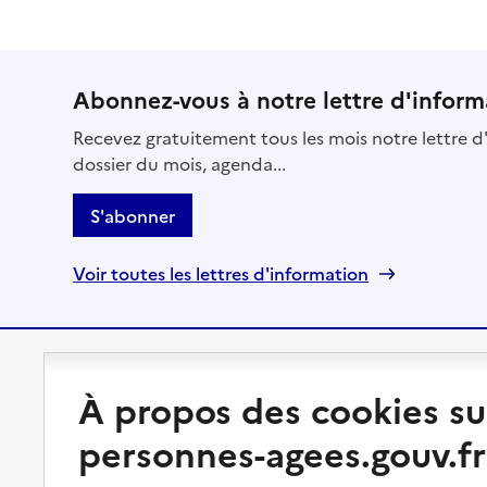
Abonnez-vous à notre lettre d'inform
Recevez gratuitement tous les mois notre lettre d'
dossier du mois, agenda...
S'abonner
Voir toutes les lettres d'information
Préserver son autonomie
Vivre à domicile
À propos des cookies su
personnes-agees.gouv.fr
Perte d'autonomie : évaluation
Bénéficier d'aide à domicile
et droits
Bénéficier de soins à domicile