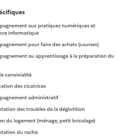
écifiques
le
agnement aux pratiques numériques et
: disponible
: non disponible
ance informatique
: disponible
: non disponible
gnement pour faire des achats (courses)
agnement ou apprentissage à la préparation du
ponible
 disponible
: disponible
: non disponible
e convivialité
: disponible
: non disponible
tion des cicatrices
: disponible
: non disponible
agnement administratif
: disponible
: non disponible
ation des troubles de la déglutition
: disponible
: non disponible
en du logement (ménage, petit bricolage)
: disponible
: non disponible
ation du rachis