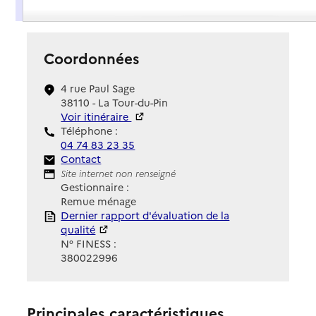
Présentation
Coordonnées
4 rue Paul Sage
38110 - La Tour-du-Pin
Voir itinéraire
Téléphone :
04 74 83 23 35
Contact
Contact
Site Internet
Site internet non renseigné
Gestionnaire :
Remue ménage
Rapport HAS
Dernier rapport d'évaluation de la
qualité
N° FINESS :
380022996
Principales caractéristiques