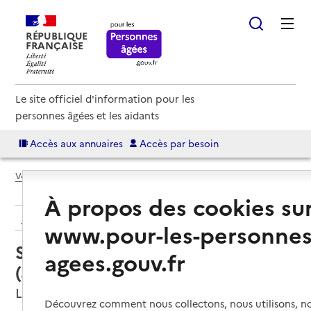
RÉPUBLIQUE
FRANÇAISE
Le site officiel d'information pour les
personnes âgées et les aidants
Accès aux annuaires
Accès par besoin
Voir le fil d’Ariane
À propos des cookies su
Retour aux résultats de l'annuaire
www.pour-les-personnes
Service autonomie à domicile
agees.gouv.fr
(aide) – Remue ménage
La Tour-du-Pin, ISERE
Découvrez comment nous collectons, nous utilisons, no