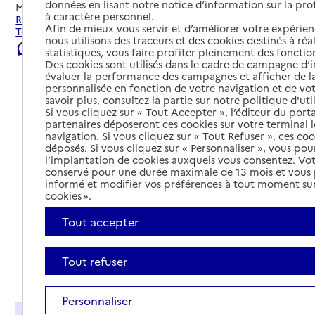
données en lisant notre notice d’information sur la pr
Mis à jour le
22/07/2026
à caractère personnel.
Rechercher les établissements et services autour de La
Afin de mieux vous servir et d’améliorer votre expérienc
Tour-du-Pin.
nous utilisons des traceurs et des cookies destinés à réal
Signaler une erreur
statistiques, vous faire profiter pleinement des fonction
Des cookies sont utilisés dans le cadre de campagne d
évaluer la performance des campagnes et afficher de la
personnalisée en fonction de votre navigation et de vot
savoir plus, consultez la partie sur notre politique d'uti
Si vous cliquez sur « Tout Accepter », l’éditeur du porta
partenaires déposeront ces cookies sur votre terminal l
navigation. Si vous cliquez sur « Tout Refuser », ces co
déposés. Si vous cliquez sur « Personnaliser », vous pou
l’implantation de cookies auxquels vous consentez. Vot
conservé pour une durée maximale de 13 mois et vous
informé et modifier vos préférences à tout moment sur
cookies ».
Tout accepter
Tout refuser
Tout déplier
Personnaliser