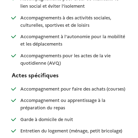
: disponible
: non disponible
lien social et éviter l'isolement
Accompagnements à des activités sociales,
: disponible
: non disponible
culturelles, sportives et de loisirs
Accompagnement à l'autonomie pour la mobilité
: disponible
: non disponible
et les déplacements
Accompagnements pour les actes de la vie
: disponible
: non disponible
quotidienne (AVQ)
Actes spécifiques
: disponib
: non disp
Accompagnement pour faire des achats (courses)
Accompagnement ou apprentissage à la
: disponible
: non disponible
préparation du repas
: disponible
: non disponible
Garde à domicile de nuit
: disponible
: non dispo
Entretien du logement (ménage, petit bricolage)