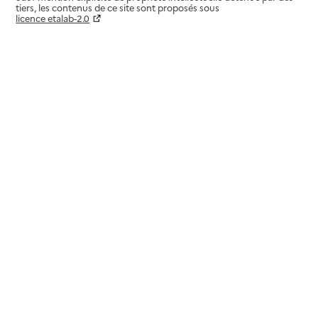
tiers, les contenus de ce site sont proposés sous
licence etalab-2.0
Paramètres sur le choix des cookies