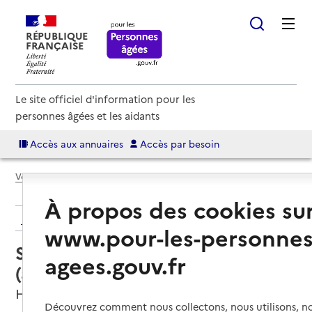
RÉPUBLIQUE
FRANÇAISE
Le site officiel d'information pour les
personnes âgées et les aidants
Accès aux annuaires
Accès par besoin
Voir le fil d’Ariane
À propos des cookies su
Retour aux résultats de l'annuaire
www.pour-les-personnes
Service autonomie à domicile
agees.gouv.fr
(aide) – Essentiel et domicile
Heyrieux, ISERE
Découvrez comment nous collectons, nous utilisons, no