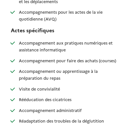
: disponible
: non disponible
et les déplacements
Accompagnements pour les actes de la vie
: disponible
: non disponible
quotidienne (AVQ)
Actes spécifiques
Accompagnement aux pratiques numériques et
: disponible
: non disponible
assistance informatique
: disponib
: non disp
Accompagnement pour faire des achats (courses)
Accompagnement ou apprentissage à la
: disponible
: non disponible
préparation du repas
: disponible
: non disponible
Visite de convivialité
: disponible
: non disponible
Rééducation des cicatrices
: disponible
: non disponible
Accompagnement administratif
: disponible
: non disponible
Réadaptation des troubles de la déglutition