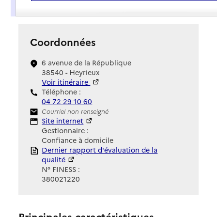
Présentation
Coordonnées
6 avenue de la République
38540 - Heyrieux
Voir itinéraire
Téléphone :
04 72 29 10 60
Contact
Courriel non renseigné
Site Internet
Site internet
Gestionnaire :
Confiance à domicile
Rapport HAS
Dernier rapport d'évaluation de la
qualité
N° FINESS :
380021220
Principales caractéristiques