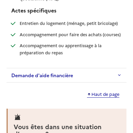
Actes spécifiques
: disponible
: non dispo
Entretien du logement (ménage, petit bricolage)
: disponib
: non disp
Accompagnement pour faire des achats (courses)
Accompagnement ou apprentissage à la
: disponible
: non disponible
préparation du repas
Demande d'aide financière
Haut de page
Vous êtes dans une situation