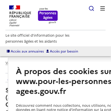
RÉPUBLIQUE
FRANÇAISE
Le site officiel d'information pour les
personnes âgées et les aidants
Accès aux annuaires
Accès par besoin
Voir le fil d’Ariane
À propos des cookies su
www.pour-les-personnes
Retour aux résultats de l'annuaire
agees.gouv.fr
Service autonomie à domicile
(aide) – O2 GRENOBLE NORD ET
O2 KID GRENOB
Découvrez comment nous collectons, nous utilisons, no
données en lisant notre notice d’information sur la pr