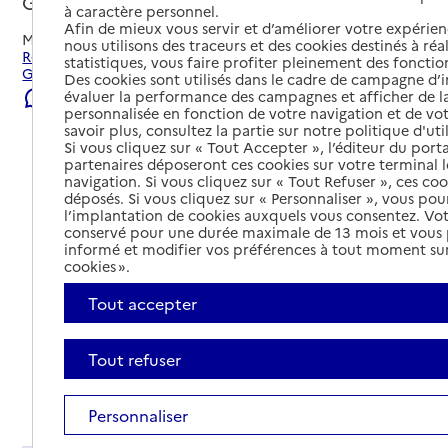
Grenoble, ISERE
à caractère personnel.
Afin de mieux vous servir et d’améliorer votre expérienc
Mis à jour le
22/07/2026
nous utilisons des traceurs et des cookies destinés à réal
Rechercher les établissements et services autour de
statistiques, vous faire profiter pleinement des fonction
Grenoble.
Des cookies sont utilisés dans le cadre de campagne d
évaluer la performance des campagnes et afficher de la
Signaler une erreur
personnalisée en fonction de votre navigation et de vot
savoir plus, consultez la partie sur notre politique d'uti
Si vous cliquez sur « Tout Accepter », l’éditeur du porta
partenaires déposeront ces cookies sur votre terminal l
navigation. Si vous cliquez sur « Tout Refuser », ces co
déposés. Si vous cliquez sur « Personnaliser », vous pou
l’implantation de cookies auxquels vous consentez. Vot
conservé pour une durée maximale de 13 mois et vous
informé et modifier vos préférences à tout moment sur
cookies ».
Tout accepter
Tout refuser
Tout déplier
Personnaliser