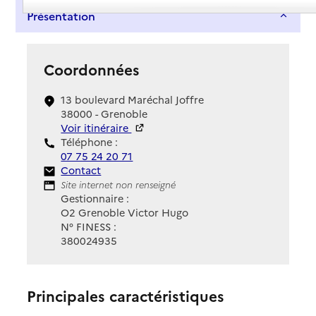
Présentation
Coordonnées
13 boulevard Maréchal Joffre
38000 - Grenoble
Voir itinéraire
Téléphone :
07 75 24 20 71
Contact
Contact
Site Internet
Site internet non renseigné
Gestionnaire :
O2 Grenoble Victor Hugo
N° FINESS :
380024935
Principales caractéristiques