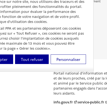
ce sur notre site, nous utilisons des traceurs et des
Vivre en accueil familial
Prévention, accompagnement
et soins
 profiter pleinement des fonctionnalités du portail.
Autres solutions de logement
d’information pour évaluer la performance des
Comprendre les prix en
 fonction de votre navigation et de votre profil.
EHPAD
ique d'utilisation des cookies.
Droits en EHPAD
tail PPA et ses partenaires déposeront ces cookies
iquez sur « Tout Refuser », ces cookies ne seront pas
Fin de vie en EHPAD
ourrez choisir l’implantation de cookies auxquels
urée maximale de 13 mois et vous pouvez être
 la page « Gérer les cookies ».
pter
Tout refuser
Personnaliser
Portail national d'information 
et de leurs proches, créé par la l
et animé par le Service public 
partenaires engagés dans l'acc
leurs aidants.
info.gouv.fr
service-public.fr