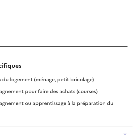
cifiques
: disponible
: non disponible
 du logement (ménage, petit bricolage)
: disponible
: non disponible
nement pour faire des achats (courses)
nement ou apprentissage à la préparation du
nible
isponible