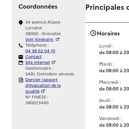
Principales 
Coordonnées
34 avenue Alsace
Lorraine
Horaires
38000 - Grenoble
Voir itinéraire
Téléphone :
Lundi :
04 38 02 04 10
de 08:00 à 2
Contact
Contact
Site Internet
Site internet
Mardi :
Gestionnaire :
de 08:00 à 2
SARL Domidom services
Rapport HAS
Dernier rapport
Mercredi :
d'évaluation de la
de 08:00 à 2
qualité
N° FINESS :
Jeudi :
380023440
de 08:00 à 2
Vendredi :
de 08:00 à 2