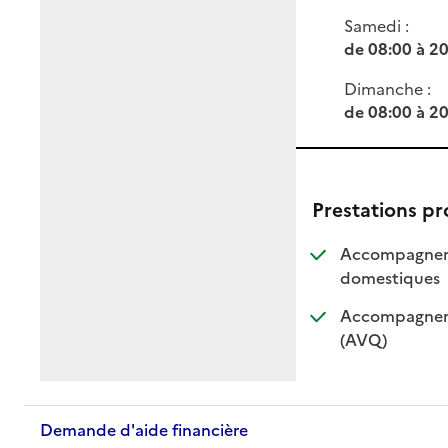
Samedi :
de 08:00 à 2
Dimanche :
de 08:00 à 2
Prestations p
Accompagnemen
: dis
: non
domestiques
Accompagnemen
: disponible
: non dispo
(AVQ)
Demande d'aide financière