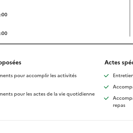
0:00
0:00
roposées
Actes spé
ts pour accomplir les activités
Entretien
ponible
 disponible
Accompag
ts pour les actes de la vie quotidienne
Accompag
nible
: dispo
: non d
repas