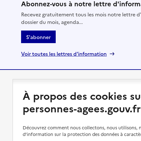
Abonnez-vous à notre lettre d'inform
Recevez gratuitement tous les mois notre lettre d'
dossier du mois, agenda...
S'abonner
Voir toutes les lettres d'information
Préserver son autonomie
Vivre à domicile
À propos des cookies su
Perte d'autonomie : évaluation
Bénéficier d'aide à domicile
personnes-agees.gouv.fr
et droits
Bénéficier de soins à domicile
Aménager son logement et
s'équiper
Aides financières
Découvrez comment nous collectons, nous utilisons, no
d’information sur la protection des données à caractè
Préserver son autonomie et sa
Solutions d'accueil temporaire