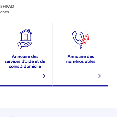
es EHPAD
rches
Annuaire des
Annuaire des
services d’aide et de
numéros utiles
soins à domicile