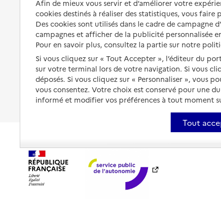
santé
Afin de mieux vous servir et d’améliorer votre expérien
cookies destinés à réaliser des statistiques, vous faire
Partager son logement
Organiser à l'avance sa propre
Des cookies sont utilisés dans le cadre de campagne 
protection
Vivre à domicile avec une
campagnes et afficher de la publicité personnalisée en
maladie ou un handicap
Pour en savoir plus, consultez la partie sur notre polit
Les mesures de protection
Si vous cliquez sur « Tout Accepter », l’éditeur du por
Être hospitalisé
Les obligations de la famille
sur votre terminal lors de votre navigation. Si vous cl
Fin de vie à domicile
déposés. Si vous cliquez sur « Personnaliser », vous p
À qui s’adresser ?
vous consentez. Votre choix est conservé pour une d
informé et modifier vos préférences à tout moment sur
Les politiques du grand âge
Tout acce