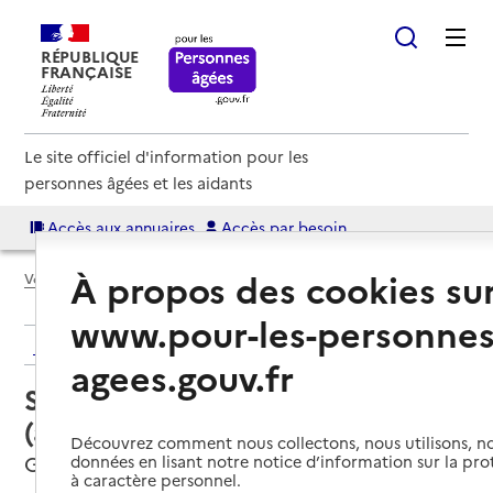
RÉPUBLIQUE
FRANÇAISE
Le site officiel d'information pour les
personnes âgées et les aidants
Accès aux annuaires
Accès par besoin
À propos des cookies su
Voir le fil d’Ariane
www.pour-les-personnes
Retour aux résultats de l'annuaire
agees.gouv.fr
Service autonomie à domicile
(aide) – Âge et perspectives
Découvrez comment nous collectons, nous utilisons, no
Grenoble, ISERE
données en lisant notre notice d’information sur la pr
à caractère personnel.