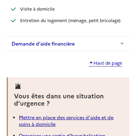
: disponible
: non disponible
Visite à domicile
: disponible
: non dispo
Entretien du logement (ménage, petit bricolage)
Demande d'aide financière
Haut de page
Vous êtes dans une situation
d’urgence ?
Mettre en place des services d'aide et de
soins à domicile
Organiser une sortie d'hospitalisation