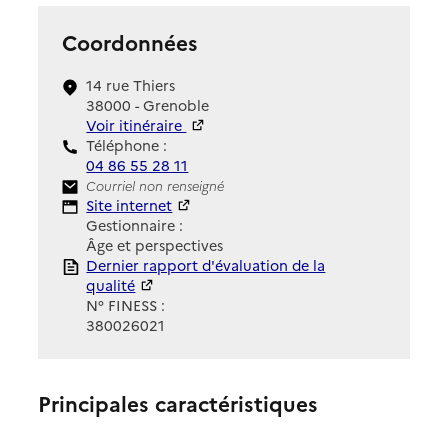
Coordonnées
14 rue Thiers
38000 - Grenoble
Voir itinéraire
Téléphone :
04 86 55 28 11
Contact
Courriel non renseigné
Site Internet
Site internet
Gestionnaire :
Âge et perspectives
Rapport HAS
Dernier rapport d'évaluation de la
qualité
N° FINESS :
380026021
Principales caractéristiques