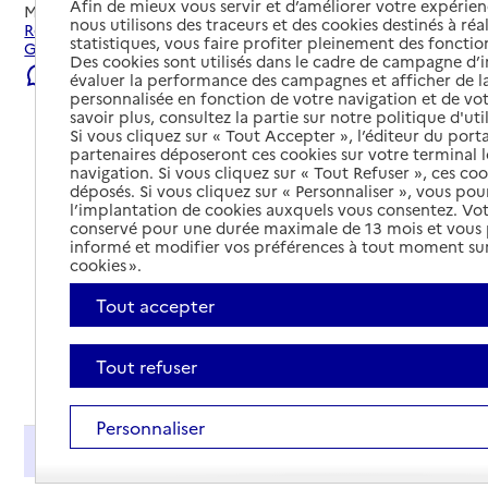
Afin de mieux vous servir et d’améliorer votre expérienc
Mis à jour le
22/07/2026
nous utilisons des traceurs et des cookies destinés à réal
Rechercher les établissements et services autour de
statistiques, vous faire profiter pleinement des fonction
Grenoble.
Des cookies sont utilisés dans le cadre de campagne d
Signaler une erreur
évaluer la performance des campagnes et afficher de la
personnalisée en fonction de votre navigation et de vot
savoir plus, consultez la partie sur notre politique d'uti
Si vous cliquez sur « Tout Accepter », l’éditeur du porta
partenaires déposeront ces cookies sur votre terminal l
navigation. Si vous cliquez sur « Tout Refuser », ces co
déposés. Si vous cliquez sur « Personnaliser », vous pou
l’implantation de cookies auxquels vous consentez. Vot
conservé pour une durée maximale de 13 mois et vous
informé et modifier vos préférences à tout moment sur
cookies ».
Tout accepter
Tout refuser
Tout déplier
Personnaliser
Présentation