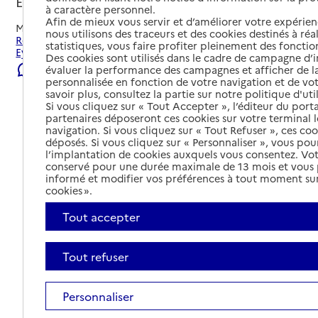
Eybens, ISERE
à caractère personnel.
Afin de mieux vous servir et d’améliorer votre expérienc
Mis à jour le
23/07/2026
nous utilisons des traceurs et des cookies destinés à réal
Rechercher les établissements et services autour de
statistiques, vous faire profiter pleinement des fonction
Eybens.
Des cookies sont utilisés dans le cadre de campagne d
Signaler une erreur
évaluer la performance des campagnes et afficher de la
personnalisée en fonction de votre navigation et de vot
savoir plus, consultez la partie sur notre politique d'uti
Si vous cliquez sur « Tout Accepter », l’éditeur du porta
partenaires déposeront ces cookies sur votre terminal l
navigation. Si vous cliquez sur « Tout Refuser », ces co
déposés. Si vous cliquez sur « Personnaliser », vous pou
l’implantation de cookies auxquels vous consentez. Vot
conservé pour une durée maximale de 13 mois et vous
informé et modifier vos préférences à tout moment sur
cookies ».
Tout accepter
Tout refuser
Tout déplier
Personnaliser