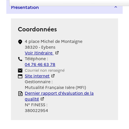
Présentation
Coordonnées
4 place Michel de Montaigne
38320 - Eybens
Voir itinéraire
Téléphone :
04 76 46 63 78
Contact
Courriel non renseigné
Site Internet
Site internet
Gestionnaire :
Mutualité Française Isère (MFI)
Rapport HAS
Dernier rapport d'évaluation de la
qualité
N° FINESS :
380022954