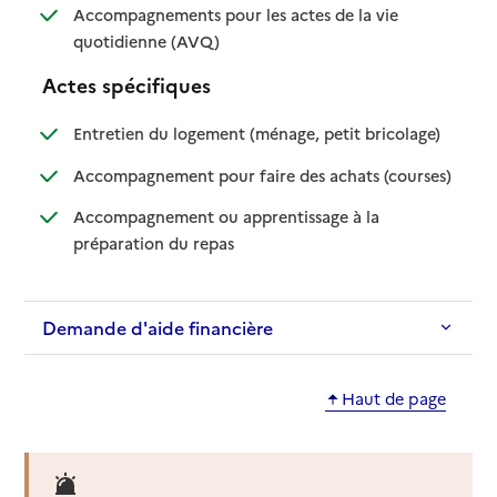
Accompagnements pour les actes de la vie
: disponible
: non disponible
quotidienne (AVQ)
Actes spécifiques
: disponible
: non dispo
Entretien du logement (ménage, petit bricolage)
: disponib
: non disp
Accompagnement pour faire des achats (courses)
Accompagnement ou apprentissage à la
: disponible
: non disponible
préparation du repas
Demande d'aide financière
Haut de page