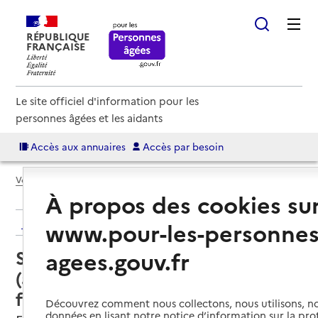
RÉPUBLIQUE
FRANÇAISE
Le site officiel d'information pour les
personnes âgées et les aidants
Accès aux annuaires
Accès par besoin
Voir le fil d’Ariane
À propos des cookies su
Retour aux résultats de l'annuaire
www.pour-les-personnes
Service autonomie à domicile
agees.gouv.fr
(aide) – Services de la Mutualité
française Isère (MFI)
Découvrez comment nous collectons, nous utilisons, no
données en lisant notre notice d’information sur la pr