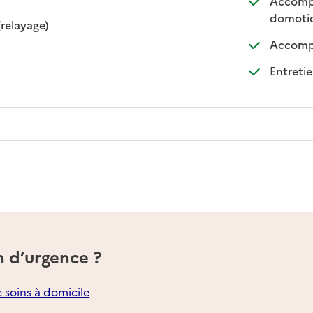
Accompa
domoti
: disponible
: non disponible
(relayage)
Accompa
Entretie
n d’urgence ?
e soins à domicile