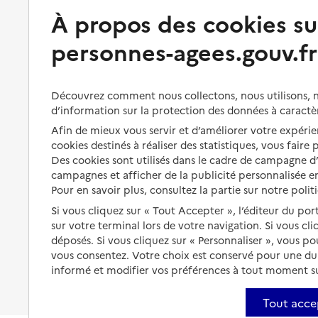
Préserver son autonomie
Vivre à domicile
À propos des cookies su
personnes-agees.gouv.fr
Perte d'autonomie : évaluation
Bénéficier d'aide à domicile
et droits
Bénéficier de soins à domicile
Aménager son logement et
Découvrez comment nous collectons, nous utilisons, no
s'équiper
Aides financières
d’information sur la protection des données à caractè
Préserver son autonomie et sa
Afin de mieux vous servir et d’améliorer votre expérien
Solutions d'accueil temporaire
santé
cookies destinés à réaliser des statistiques, vous faire
Partager son logement
Des cookies sont utilisés dans le cadre de campagne 
Organiser à l'avance sa propre
campagnes et afficher de la publicité personnalisée en
protection
Vivre à domicile avec une
Pour en savoir plus, consultez la partie sur notre polit
maladie ou un handicap
Les mesures de protection
Si vous cliquez sur « Tout Accepter », l’éditeur du por
Être hospitalisé
sur votre terminal lors de votre navigation. Si vous cl
Les obligations de la famille
déposés. Si vous cliquez sur « Personnaliser », vous p
Fin de vie à domicile
vous consentez. Votre choix est conservé pour une d
À qui s’adresser ?
informé et modifier vos préférences à tout moment sur
Les politiques du grand âge
Tout acce