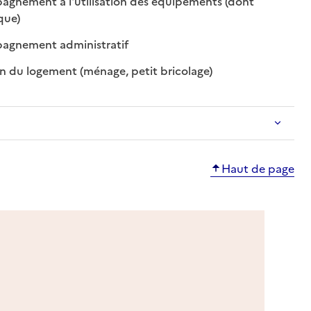
gnement à l'utilisation des équipements (dont
: disponible
: non disponible
que)
: disponible
: non disponible
gnement administratif
: disponible
: non disponible
n du logement (ménage, petit bricolage)
Haut de page