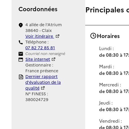
Principales 
Coordonnées
4 allée de l’Atrium
38640 - Claix
Horaires
Voir itinéraire
Téléphone :
07 82 72 85 81
Lundi :
Contact
Courriel non renseigné
de 08:30 à 17
Site Internet
Site internet
Gestionnaire :
Mardi :
France présence
de 08:30 à 17
Rapport HAS
Dernier rapport
d'évaluation de la
Mercredi :
qualité
de 08:30 à 17
N° FINESS :
380024729
Jeudi :
de 08:30 à 17
Vendredi :
de 08:30 à 17