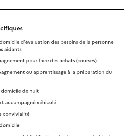
cifiques
 domicile d'évaluation des besoins de la personne
: disponible
: non disponible
es aidants
: disponible
: non disponible
gnement pour faire des achats (courses)
gnement ou apprentissage à la préparation du
onible
disponible
: disponible
: non disponible
domicile de nuit
: disponible
: non disponible
rt accompagné véhiculé
: disponible
: non disponible
e convivialité
: disponible
: non disponible
 domicile