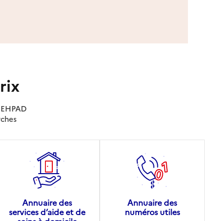
rix
es EHPAD
rches
Annuaire des
Annuaire des
services d’aide et de
numéros utiles