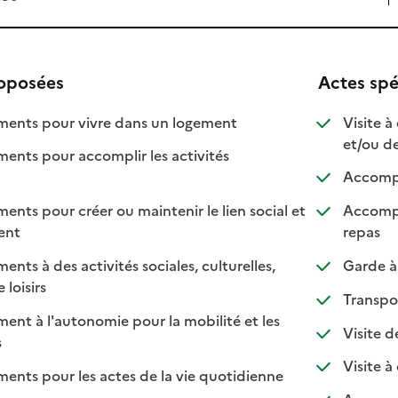
roposées
Actes spé
: disponible
: non disponible
nts pour vivre dans un logement
Visite à
et/ou d
ts pour accomplir les activités
ponible
 disponible
Accompa
s pour créer ou maintenir le lien social et
Accompa
 disponible
 non disponible
: disp
: non 
ment
repas
s à des activités sociales, culturelles,
Garde à 
: disponible
: non disponible
 loisirs
Transpo
t à l'autonomie pour la mobilité et les
Visite d
sponible
on disponible
s
Visite à
ts pour les actes de la vie quotidienne
nible