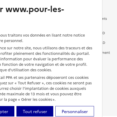
Changer de logement
Vivre dans un EHPAD
r www.pour-les-
Les questions à se poser
Les différents établissements
médicalisés
Vivre dans une résidence avec
services pour seniors
Préparer l'entrée en EHPAD
us traitons vos données en lisant notre notice
re personnel.
Vivre chez un proche
Aides financières en EHPAD
ce sur notre site, nous utilisons des traceurs et des
Vivre en accueil familial
Prévention, accompagnement
 profiter pleinement des fonctionnalités du portail.
et soins
d’information pour évaluer la performance des
Autres solutions de logement
 fonction de votre navigation et de votre profil.
Comprendre les prix en
ique d'utilisation des cookies.
EHPAD
tail PPA et ses partenaires déposeront ces cookies
Droits en EHPAD
iquez sur « Tout Refuser », ces cookies ne seront pas
ourrez choisir l’implantation de cookies auxquels
Fin de vie en EHPAD
urée maximale de 13 mois et vous pouvez être
 la page « Gérer les cookies ».
pter
Tout refuser
Personnaliser