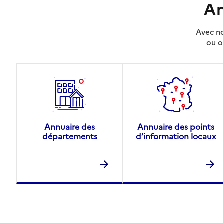
An
Avec no
ou o
Annuaire des
Annuaire des points
départements
d’information locaux