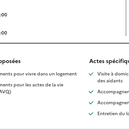
0:00
0:00
roposées
Actes spécifiq
: disponible
: non disponible
nts pour vivre dans un logement
Visite à domic
: dispo
: non 
des aidants
ts pour les actes de la vie
: disponible
: non disponible
(AVQ)
Accompagnemen
Accompagnemen
Entretien du l