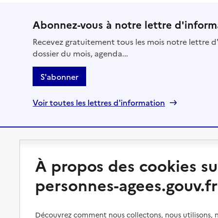
Abonnez-vous à notre lettre d'inform
Recevez gratuitement tous les mois notre lettre d'
dossier du mois, agenda...
S'abonner
Voir toutes les lettres d'information
Préserver son autonomie
Vivre à domicile
À propos des cookies su
Perte d'autonomie : évaluation
Bénéficier d'aide à domicile
personnes-agees.gouv.fr
et droits
Bénéficier de soins à domicile
Aménager son logement et
s'équiper
Aides financières
Découvrez comment nous collectons, nous utilisons, no