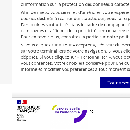
d’information sur la protection des données à caractè
Préserver son autonomie et sa
Solutions d'accueil temporaire
Afin de mieux vous servir et d’améliorer votre expérien
santé
cookies destinés à réaliser des statistiques, vous faire
Partager son logement
Organiser à l'avance sa propre
Des cookies sont utilisés dans le cadre de campagne 
protection
Vivre à domicile avec une
campagnes et afficher de la publicité personnalisée en
maladie ou un handicap
Pour en savoir plus, consultez la partie sur notre polit
Les mesures de protection
Si vous cliquez sur « Tout Accepter », l’éditeur du por
Être hospitalisé
Les obligations de la famille
sur votre terminal lors de votre navigation. Si vous cl
déposés. Si vous cliquez sur « Personnaliser », vous p
Fin de vie à domicile
À qui s’adresser ?
vous consentez. Votre choix est conservé pour une d
informé et modifier vos préférences à tout moment sur
Les politiques du grand âge
Tout acce