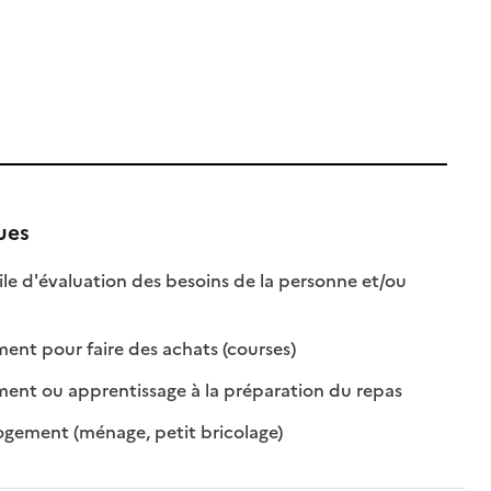
ues
ile d'évaluation des besoins de la personne et/ou
nible
disponible
: disponible
: non disponible
t pour faire des achats (courses)
: disponible
: non disponib
t ou apprentissage à la préparation du repas
: disponible
: non disponible
ogement (ménage, petit bricolage)