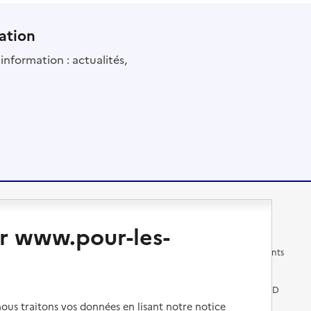
ation
information : actualités,
Changer de logement
Vivre dans un EHPAD
r www.pour-les-
Les questions à se poser
Les différents établissements
médicalisés
Vivre dans une résidence avec
services pour seniors
Préparer l'entrée en EHPAD
us traitons vos données en lisant notre notice