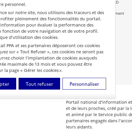
Vivre chez un proche
Aides financières en EHPAD
re personnel.
ce sur notre site, nous utilisons des traceurs et des
Vivre en accueil familial
Prévention, accompagnement
 profiter pleinement des fonctionnalités du portail.
et soins
Autres solutions de logement
d’information pour évaluer la performance des
Comprendre les prix en
 fonction de votre navigation et de votre profil.
EHPAD
ique d'utilisation des cookies.
tail PPA et ses partenaires déposeront ces cookies
Droits en EHPAD
iquez sur « Tout Refuser », ces cookies ne seront pas
Fin de vie en EHPAD
ourrez choisir l’implantation de cookies auxquels
urée maximale de 13 mois et vous pouvez être
 la page « Gérer les cookies ».
pter
Tout refuser
Personnaliser
Portail national d'information 
et de leurs proches, créé par la l
et animé par le Service public 
partenaires engagés dans l'acc
leurs aidants.