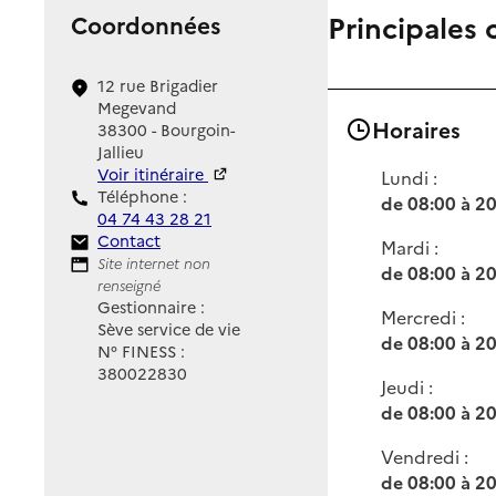
Principales 
Coordonnées
12 rue Brigadier
Megevand
Horaires
38300 - Bourgoin-
Jallieu
Voir itinéraire
Lundi :
Téléphone :
de 08:00 à 2
04 74 43 28 21
Contact
Contact
Mardi :
Site Internet
Site internet non
de 08:00 à 2
renseigné
Gestionnaire :
Mercredi :
Sève service de vie
de 08:00 à 2
N° FINESS :
380022830
Jeudi :
de 08:00 à 2
Vendredi :
de 08:00 à 2