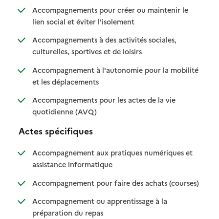
Accompagnements pour créer ou maintenir le
: disponible
: non disponible
lien social et éviter l'isolement
Accompagnements à des activités sociales,
: disponible
: non disponible
culturelles, sportives et de loisirs
Accompagnement à l'autonomie pour la mobilité
: disponible
: non disponible
et les déplacements
Accompagnements pour les actes de la vie
: disponible
: non disponible
quotidienne (AVQ)
Actes spécifiques
Accompagnement aux pratiques numériques et
: disponible
: non disponible
assistance informatique
: disponib
: non disp
Accompagnement pour faire des achats (courses)
Accompagnement ou apprentissage à la
: disponible
: non disponible
préparation du repas