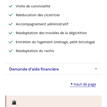
: disponible
: non disponible
Visite de convivialité
: disponible
: non disponible
Rééducation des cicatrices
: disponible
: non disponible
Accompagnement administratif
: disponible
: non disponible
Réadaptation des troubles de la déglutition
: disponible
: non dispo
Entretien du logement (ménage, petit bricolage)
: disponible
: non disponible
Réadaptation du rachis
Demande d'aide financière
Haut de page