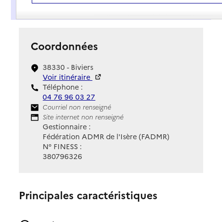
Présentation
Coordonnées
38330 - Biviers
Voir itinéraire
Téléphone :
04 76 96 03 27
Contact
Courriel non renseigné
Site Internet
Site internet non renseigné
Gestionnaire :
Fédération ADMR de l'Isère (FADMR)
N° FINESS :
380796326
Principales caractéristiques