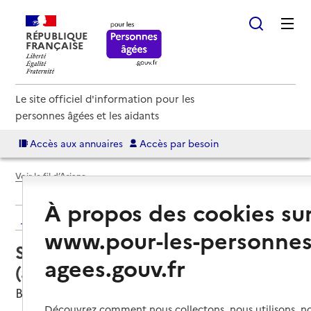
RÉPUBLIQUE
FRANÇAISE
Le site officiel d'information pour les
personnes âgées et les aidants
Accès aux annuaires
Accès par besoin
Voir le fil d’Ariane
À propos des cookies su
Retour aux résultats de l'annuaire
www.pour-les-personnes
Service autonomie à domicile
agees.gouv.fr
(aide) – ADMR
Biviers, ISERE
Découvrez comment nous collectons, nous utilisons, no