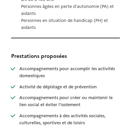
Personnes âgées en perte d'autonomie (PA) et
aidants
Personnes en situation de handicap (PH) et
aidants
Prestations proposées
Accompagnements pour accomplir les activités
: disponible
: non disponible
domestiques
: disponible
: non disponible
Activité de dépistage et de prévention
Accompagnements pour créer ou maintenir le
: disponible
: non disponible
lien social et éviter l'isolement
Accompagnements à des activités sociales,
: disponible
: non disponible
culturelles, sportives et de loisirs