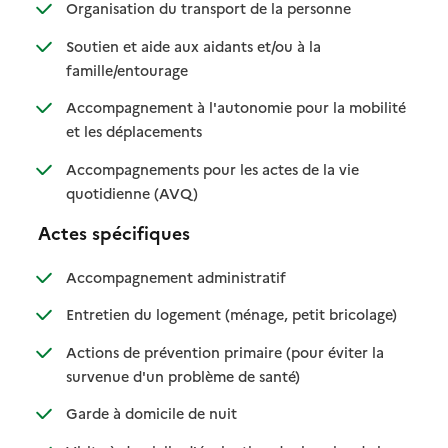
: disponible
: non disponible
Organisation du transport de la personne
Soutien et aide aux aidants et/ou à la
: disponible
: non disponible
famille/entourage
Accompagnement à l'autonomie pour la mobilité
: disponible
: non disponible
et les déplacements
Accompagnements pour les actes de la vie
: disponible
: non disponible
quotidienne (AVQ)
Actes spécifiques
: disponible
: non disponible
Accompagnement administratif
: disponible
: non dispo
Entretien du logement (ménage, petit bricolage)
Actions de prévention primaire (pour éviter la
: disponible
: non disponible
survenue d'un problème de santé)
: disponible
: non disponible
Garde à domicile de nuit