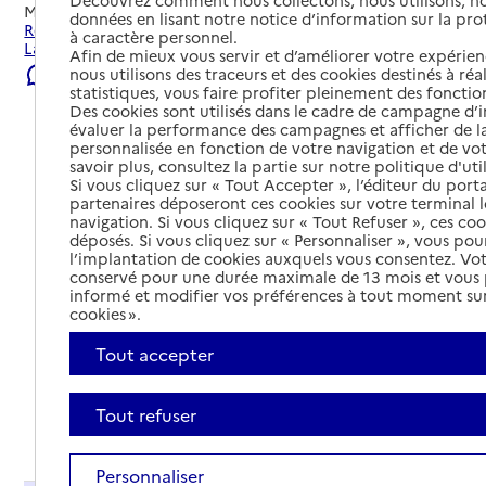
Mis à jour le
23/07/2026
données en lisant notre notice d’information sur la pr
Rechercher les établissements et services autour de
à caractère personnel.
Lattes.
Afin de mieux vous servir et d’améliorer votre expérienc
nous utilisons des traceurs et des cookies destinés à réal
Signaler une erreur
statistiques, vous faire profiter pleinement des fonction
Des cookies sont utilisés dans le cadre de campagne d
évaluer la performance des campagnes et afficher de la
personnalisée en fonction de votre navigation et de vot
savoir plus, consultez la partie sur notre politique d'uti
Si vous cliquez sur « Tout Accepter », l’éditeur du porta
partenaires déposeront ces cookies sur votre terminal l
navigation. Si vous cliquez sur « Tout Refuser », ces co
déposés. Si vous cliquez sur « Personnaliser », vous pou
l’implantation de cookies auxquels vous consentez. Vot
conservé pour une durée maximale de 13 mois et vous
informé et modifier vos préférences à tout moment sur
cookies ».
Tout accepter
Tout refuser
Tout déplier
Personnaliser