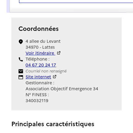
Présentation
Coordonnées
4 allee du Levant
34970 - Lattes
Voir itinéraire
Téléphone :
04 67 20 24 17
Contact
Courriel non renseigné
Site Internet
Site internet
Gestionnaire :
Association Objectif Emergence 34
N° FINESS :
340032119
Principales caractéristiques