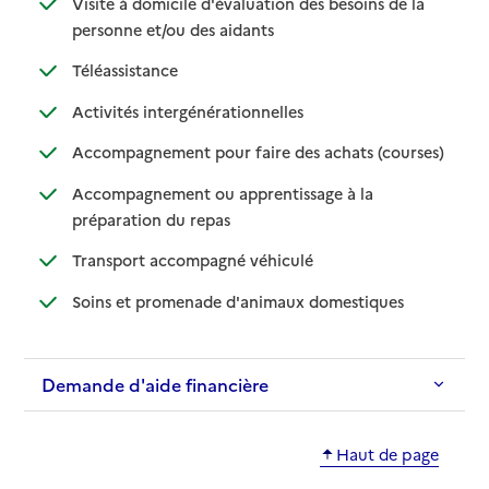
Visite à domicile d'évaluation des besoins de la
: disponible
: non disponible
personne et/ou des aidants
: disponible
: non disponible
Téléassistance
: disponible
: non disponible
Activités intergénérationnelles
: disponib
: non disp
Accompagnement pour faire des achats (courses)
Accompagnement ou apprentissage à la
: disponible
: non disponible
préparation du repas
: disponible
: non disponible
Transport accompagné véhiculé
: disponible
: non disponibl
Soins et promenade d'animaux domestiques
Demande d'aide financière
Haut de page