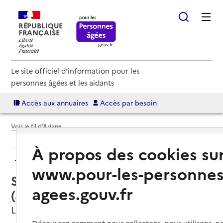
RÉPUBLIQUE
FRANÇAISE
Le site officiel d'information pour les
personnes âgées et les aidants
Accès aux annuaires
Accès par besoin
Voir le fil d’Ariane
À propos des cookies su
Retour aux résultats de l'annuaire
www.pour-les-personnes
Service autonomie à domicile
agees.gouv.fr
(aide) – Objectif Emergence
Lattes, HERAULT
Découvrez comment nous collectons, nous utilisons, no