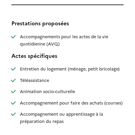
Prestations proposées
Accompagnements pour les actes de la vie
: disponible
: non disponible
quotidienne (AVQ)
Actes spécifiques
: disponible
: non dispo
Entretien du logement (ménage, petit bricolage)
: disponible
: non disponible
Téléassistance
: disponible
: non disponible
Animation socio-culturelle
: disponib
: non disp
Accompagnement pour faire des achats (courses)
Accompagnement ou apprentissage à la
: disponible
: non disponible
préparation du repas