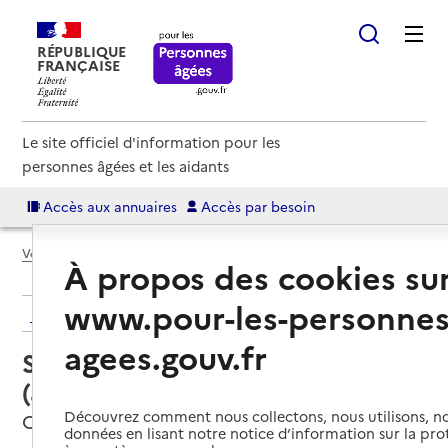
RÉPUBLIQUE
FRANÇAISE
Le site officiel d'information pour les
personnes âgées et les aidants
Accès aux annuaires
Accès par besoin
Voir le fil d’Ariane
À propos des cookies su
www.pour-les-personnes
Retour aux résultats de l'annuaire
agees.gouv.fr
Service autonomie à domicile
(aide) – Services du CCAS
Découvrez comment nous collectons, nous utilisons, no
Odos, HAUTES-PYRENEES
données en lisant notre notice d’information sur la pr