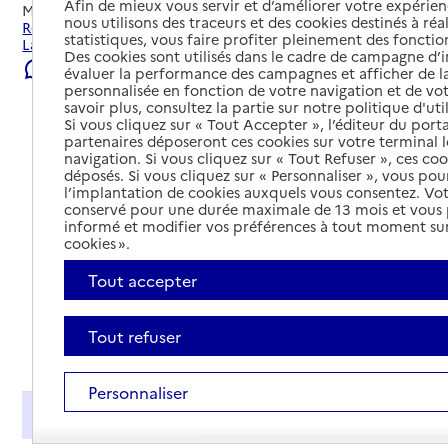
Afin de mieux vous servir et d’améliorer votre expérienc
Mis à jour le
25/07/2026
nous utilisons des traceurs et des cookies destinés à réal
Rechercher les établissements et services autour de
statistiques, vous faire profiter pleinement des fonction
Lannemezan.
Des cookies sont utilisés dans le cadre de campagne d
Signaler une erreur
évaluer la performance des campagnes et afficher de la
personnalisée en fonction de votre navigation et de vot
savoir plus, consultez la partie sur notre politique d'uti
Si vous cliquez sur « Tout Accepter », l’éditeur du porta
partenaires déposeront ces cookies sur votre terminal l
navigation. Si vous cliquez sur « Tout Refuser », ces co
déposés. Si vous cliquez sur « Personnaliser », vous pou
l’implantation de cookies auxquels vous consentez. Vot
conservé pour une durée maximale de 13 mois et vous
informé et modifier vos préférences à tout moment sur
cookies ».
Tout accepter
Tout refuser
Tout déplier
Personnaliser
Présentation