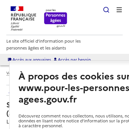
RÉPUBLIQUE
FRANÇAISE
Le site officiel d'information pour les
personnes âgées et les aidants
Accès aux annuaires
Accès par besoin
À propos des cookies su
Voir le fil d’Ariane
www.pour-les-personnes
Retour aux résultats de l'annuaire
agees.gouv.fr
Service autonomie à domicile
(aide) – Âges & Vie
Découvrez comment nous collectons, nous utilisons, no
Lannemezan, HAUTES-PYRENEES
données en lisant notre notice d’information sur la pr
à caractère personnel.