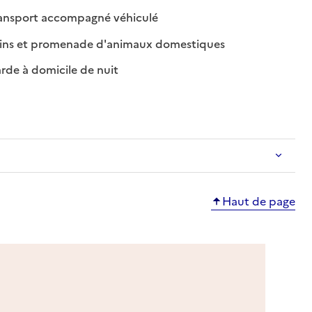
: disponible
: non disponible
ansport accompagné véhiculé
: disponible
: non disponible
ins et promenade d'animaux domestiques
: disponible
: non disponible
rde à domicile de nuit
ble
Haut de page