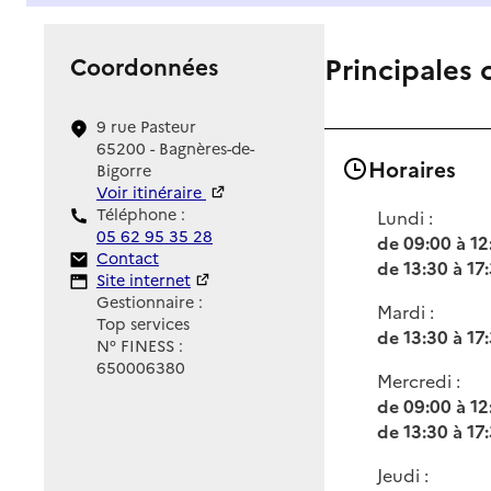
Principales 
Coordonnées
9 rue Pasteur
65200 - Bagnères-de-
Horaires
Bigorre
Voir itinéraire
Téléphone :
Lundi :
05 62 95 35 28
de 09:00 à 12
Contact
Contact
de 13:30 à 17
Site Internet
Site internet
Gestionnaire :
Mardi :
Top services
de 13:30 à 17
N° FINESS :
650006380
Mercredi :
de 09:00 à 12
de 13:30 à 17
Jeudi :