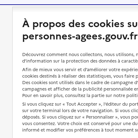
Préserver son autonomie
Vivre à domicile
À propos des cookies su
personnes-agees.gouv.fr
Perte d'autonomie : évaluation
Bénéficier d'aide à domicile
et droits
Bénéficier de soins à domicile
Aménager son logement et
Découvrez comment nous collectons, nous utilisons, no
s'équiper
Aides financières
d’information sur la protection des données à caractè
Afin de mieux vous servir et d’améliorer votre expérien
Préserver son autonomie et sa
Solutions d'accueil temporaire
santé
cookies destinés à réaliser des statistiques, vous faire
Des cookies sont utilisés dans le cadre de campagne 
Partager son logement
Organiser à l'avance sa propre
campagnes et afficher de la publicité personnalisée en
protection
Vivre à domicile avec une
Pour en savoir plus, consultez la partie sur notre polit
maladie ou un handicap
Si vous cliquez sur « Tout Accepter », l’éditeur du por
Les mesures de protection
sur votre terminal lors de votre navigation. Si vous cl
Être hospitalisé
Les obligations de la famille
déposés. Si vous cliquez sur « Personnaliser », vous p
Fin de vie à domicile
vous consentez. Votre choix est conservé pour une d
À qui s’adresser ?
informé et modifier vos préférences à tout moment sur