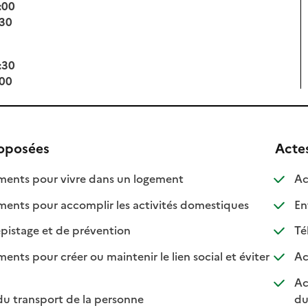
:00
:30
:30
:00
roposées
Acte
: disponible
: non disponible
nts pour vivre dans un logement
Ac
: disponible
: non disponib
ts pour accomplir les activités domestiques
Ent
: disponible
: non disponible
pistage et de prévention
Té
s pour créer ou maintenir le lien social et éviter
Ac
nible
isponible
Ac
: disponible
: non disponible
du transport de la personne
du