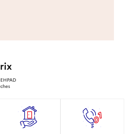
rix
es EHPAD
rches