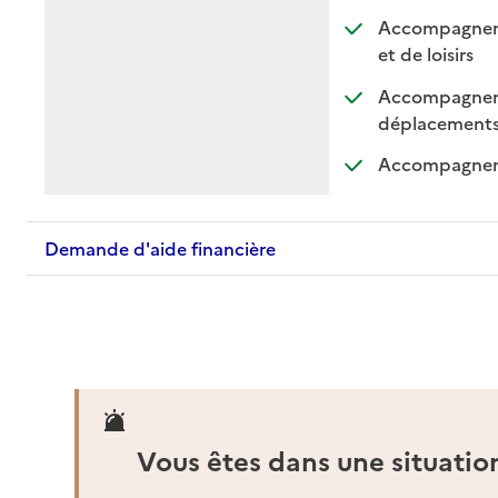
Accompagnement
: dispo
: non 
et de loisirs
Accompagnemen
: di
: n
déplacement
Accompagnemen
Demande d'aide financière
Vous êtes dans une situatio