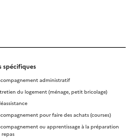
s spécifiques
: disponible
: non disponible
compagnement administratif
le
: disponible
: non disponible
retien du logement (ménage, petit bricolage)
: disponible
: non disponible
léassistance
: disponible
: non disponibl
compagnement pour faire des achats (courses)
compagnement ou apprentissage à la préparation
: disponible
: non disponible
 repas