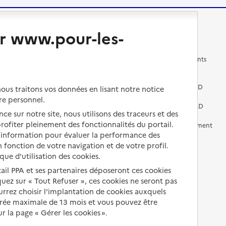
Changer de logement
Vivre dans un EHPAD
r www.pour-les-
Les questions à se poser
Les différents établissements
médicalisés
Vivre dans une résidence avec
services pour seniors
Préparer l'entrée en EHPAD
us traitons vos données en lisant notre notice
re personnel.
Vivre chez un proche
Aides financières en EHPAD
ce sur notre site, nous utilisons des traceurs et des
 profiter pleinement des fonctionnalités du portail.
Vivre en accueil familial
Prévention, accompagnement
et soins
d’information pour évaluer la performance des
Autres solutions de logement
 fonction de votre navigation et de votre profil.
Comprendre les prix en
ique d'utilisation des cookies.
EHPAD
tail PPA et ses partenaires déposeront ces cookies
iquez sur « Tout Refuser », ces cookies ne seront pas
Droits en EHPAD
ourrez choisir l’implantation de cookies auxquels
Fin de vie en EHPAD
urée maximale de 13 mois et vous pouvez être
 la page « Gérer les cookies ».