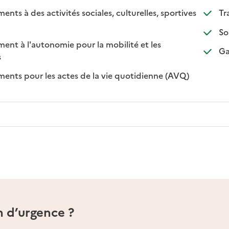
s à des activités sociales, culturelles, sportives
Tr
nible
disponible
So
t à l'autonomie pour la mobilité et les
Ga
sponible
on disponible
s
: disponible
: non disponi
ts pour les actes de la vie quotidienne (AVQ)
n d’urgence ?