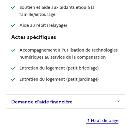
Soutien et aide aux aidants et/ou à la
: disponible
: non disponible
famille/entourage
: disponible
: non disponible
Aide au répit (relayage)
Actes spécifiques
Accompagnement à l'utilisation de technologies
: disponible
: non disponible
numériques au service de la compensation
: disponible
: non disponible
Entretien du logement (petit bricolage)
: disponible
: non disponible
Entretien du logement (petit jardinage)
Demande d'aide financière
Haut de page