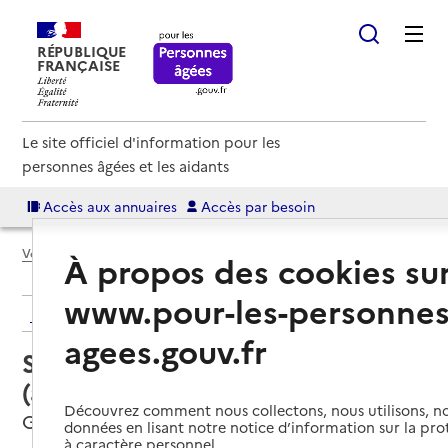
RÉPUBLIQUE
FRANÇAISE
Le site officiel d'information pour les
personnes âgées et les aidants
Accès aux annuaires
Accès par besoin
Voir le fil d’Ariane
À propos des cookies su
www.pour-les-personnes
Retour aux résultats de l'annuaire
agees.gouv.fr
Service autonomie à domicile
(aide) – Services ADMR
Découvrez comment nous collectons, nous utilisons, no
Gap, HAUTES-ALPES
données en lisant notre notice d’information sur la pr
à caractère personnel.