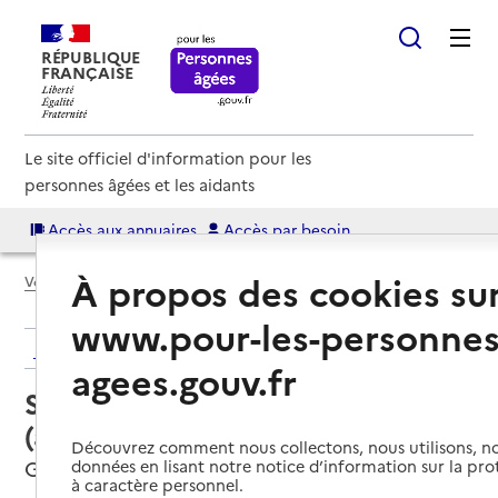
RÉPUBLIQUE
FRANÇAISE
Le site officiel d'information pour les
personnes âgées et les aidants
Accès aux annuaires
Accès par besoin
À propos des cookies su
Voir le fil d’Ariane
www.pour-les-personnes
Retour aux résultats de l'annuaire
agees.gouv.fr
Service autonomie à domicile
(aide) – Histoires de vie
Découvrez comment nous collectons, nous utilisons, no
Gap, HAUTES-ALPES
données en lisant notre notice d’information sur la pr
à caractère personnel.