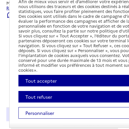
Afin de mieux vous servir et d’améliorer votre expérienc
Mis à jour le
22/07/2026
nous utilisons des traceurs et des cookies destinés à réal
Rechercher les établissements et services autour de Gap.
statistiques, vous faire profiter pleinement des fonction
Signaler une erreur
Des cookies sont utilisés dans le cadre de campagne d
évaluer la performance des campagnes et afficher de la
personnalisée en fonction de votre navigation et de vot
savoir plus, consultez la partie sur notre politique d'uti
Si vous cliquez sur « Tout Accepter », l’éditeur du porta
partenaires déposeront ces cookies sur votre terminal l
navigation. Si vous cliquez sur « Tout Refuser », ces co
déposés. Si vous cliquez sur « Personnaliser », vous pou
l’implantation de cookies auxquels vous consentez. Vot
conservé pour une durée maximale de 13 mois et vous
informé et modifier vos préférences à tout moment sur
cookies ».
Tout accepter
Tout déplier
Tout refuser
Personnaliser
Présentation