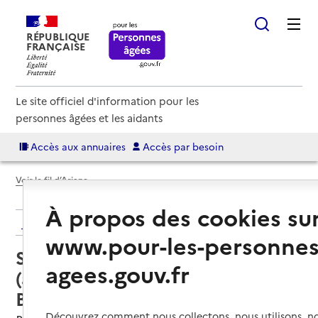
RÉPUBLIQUE
FRANÇAISE
Le site officiel d'information pour les
personnes âgées et les aidants
Accès aux annuaires
Accès par besoin
Voir le fil d’Ariane
À propos des cookies su
Retour aux résultats de l'annuaire
www.pour-les-personnes
Service autonomie à domicile
agees.gouv.fr
(aide) – Domitys Sud-Est Aiglons
Blancs
Découvrez comment nous collectons, nous utilisons, no