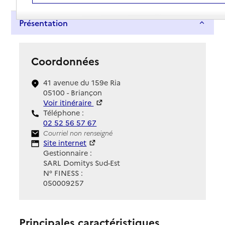
Présentation
Coordonnées
41 avenue du 159e Ria
05100 - Briançon
Voir itinéraire
Téléphone :
02 52 56 57 67
Contact
Courriel non renseigné
Site Internet
Site internet
Gestionnaire :
SARL Domitys Sud-Est
N° FINESS :
050009257
Principales caractéristiques