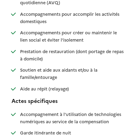
: disponible
: non disponible
quotidienne (AVQ)
Accompagnements pour accomplir les activités
: disponible
: non disponible
domestiques
Accompagnements pour créer ou maintenir le
: disponible
: non disponible
lien social et éviter l'isolement
Prestation de restauration (dont portage de repas
: disponible
: non disponible
à domicile)
Soutien et aide aux aidants et/ou à la
: disponible
: non disponible
famille/entourage
: disponible
: non disponible
Aide au répit (relayage)
Actes spécifiques
Accompagnement à l'utilisation de technologies
: disponible
: non disponible
numériques au service de la compensation
: disponible
: non disponible
Garde itinérante de nuit