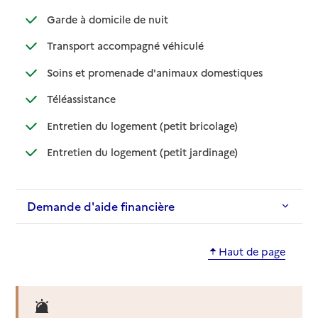
: disponible
: non disponible
Garde à domicile de nuit
: disponible
: non disponible
Transport accompagné véhiculé
: disponible
: non disponibl
Soins et promenade d'animaux domestiques
: disponible
: non disponible
Téléassistance
: disponible
: non disponible
Entretien du logement (petit bricolage)
: disponible
: non disponible
Entretien du logement (petit jardinage)
Demande d'aide financière
Haut de page