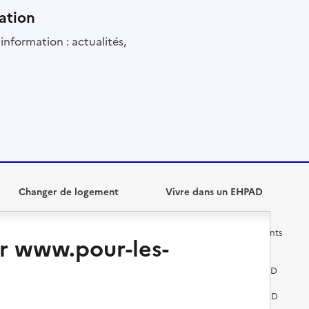
ation
information : actualités,
Changer de logement
Vivre dans un EHPAD
Les questions à se poser
Les différents établissements
r www.pour-les-
médicalisés
Vivre dans une résidence avec
services pour seniors
Préparer l'entrée en EHPAD
Vivre chez un proche
Aides financières en EHPAD