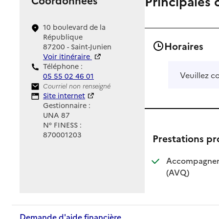
Principales 
10 boulevard de la
République
Horaires
87200 - Saint-Junien
Voir itinéraire
Téléphone :
Veuillez c
05 55 02 46 01
Contact
Courriel non renseigné
Site Internet
Site internet
Gestionnaire :
UNA 87
N° FINESS :
870001203
Prestations p
Accompagnemen
: disponible
: non dispo
(AVQ)
Demande d'aide financière