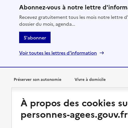
Abonnez-vous à notre lettre d'inform
Recevez gratuitement tous les mois notre lettre d'
dossier du mois, agenda...
S'abonner
Voir toutes les lettres d'information
Préserver son autonomie
Vivre à domicile
Perte d'autonomie : évaluation
Bénéficier d'aide à domicile
À propos des cookies su
et droits
Bénéficier de soins à domicile
personnes-agees.gouv.fr
Aménager son logement et
s'équiper
Aides financières
Préserver son autonomie et sa