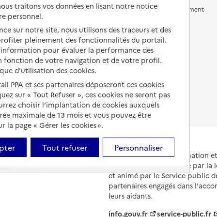
us traitons vos données en lisant notre notice
Vivre en accueil familial
Prévention, accompagnement
re personnel.
et soins
Autres solutions de logement
ce sur notre site, nous utilisons des traceurs et des
Comprendre les prix en
 profiter pleinement des fonctionnalités du portail.
EHPAD
d’information pour évaluer la performance des
 fonction de votre navigation et de votre profil.
Droits en EHPAD
ique d'utilisation des cookies.
Fin de vie en EHPAD
tail PPA et ses partenaires déposeront ces cookies
iquez sur « Tout Refuser », ces cookies ne seront pas
ourrez choisir l’implantation de cookies auxquels
urée maximale de 13 mois et vous pouvez être
 la page « Gérer les cookies ».
pter
Tout refuser
Personnaliser
Portail national d'information 
et de leurs proches, créé par la l
et animé par le Service public 
partenaires engagés dans l'acc
leurs aidants.
info.gouv.fr
service-public.fr