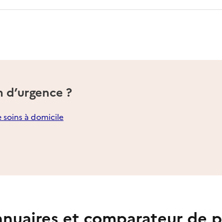
n d’urgence ?
e soins à domicile
nuaires et comparateur de p