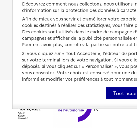
Solutions d'accueil temporaire
Découvrez comment nous collectons, nous utilisons, no
santé
d’information sur la protection des données à caractè
Partager son logement
Organiser à l'avance sa propre
Afin de mieux vous servir et d’améliorer votre expérien
protection
Vivre à domicile avec une
cookies destinés à réaliser des statistiques, vous faire
maladie ou un handicap
Des cookies sont utilisés dans le cadre de campagne 
Les mesures de protection
campagnes et afficher de la publicité personnalisée en
Être hospitalisé
Pour en savoir plus, consultez la partie sur notre polit
Les obligations de la famille
Fin de vie à domicile
Si vous cliquez sur « Tout Accepter », l’éditeur du por
À qui s’adresser ?
sur votre terminal lors de votre navigation. Si vous cl
déposés. Si vous cliquez sur « Personnaliser », vous p
Les politiques du grand âge
vous consentez. Votre choix est conservé pour une d
informé et modifier vos préférences à tout moment sur
Tout acce