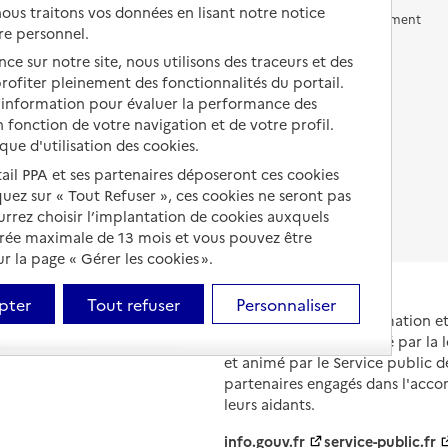
us traitons vos données en lisant notre notice
Vivre en accueil familial
Prévention, accompagnement
re personnel.
et soins
Autres solutions de logement
ce sur notre site, nous utilisons des traceurs et des
Comprendre les prix en
 profiter pleinement des fonctionnalités du portail.
EHPAD
d’information pour évaluer la performance des
 fonction de votre navigation et de votre profil.
Droits en EHPAD
ique d'utilisation des cookies.
Fin de vie en EHPAD
tail PPA et ses partenaires déposeront ces cookies
iquez sur « Tout Refuser », ces cookies ne seront pas
ourrez choisir l’implantation de cookies auxquels
urée maximale de 13 mois et vous pouvez être
 la page « Gérer les cookies ».
pter
Tout refuser
Personnaliser
Portail national d'information 
et de leurs proches, créé par la l
et animé par le Service public 
partenaires engagés dans l'acc
leurs aidants.
info.gouv.fr
service-public.fr