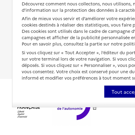
Solutions d'accueil temporaire
Découvrez comment nous collectons, nous utilisons, no
santé
d’information sur la protection des données à caractè
Partager son logement
Organiser à l'avance sa propre
Afin de mieux vous servir et d’améliorer votre expérien
protection
Vivre à domicile avec une
cookies destinés à réaliser des statistiques, vous faire
maladie ou un handicap
Des cookies sont utilisés dans le cadre de campagne 
Les mesures de protection
campagnes et afficher de la publicité personnalisée en
Être hospitalisé
Pour en savoir plus, consultez la partie sur notre polit
Les obligations de la famille
Fin de vie à domicile
Si vous cliquez sur « Tout Accepter », l’éditeur du por
À qui s’adresser ?
sur votre terminal lors de votre navigation. Si vous cl
déposés. Si vous cliquez sur « Personnaliser », vous p
Les politiques du grand âge
vous consentez. Votre choix est conservé pour une d
informé et modifier vos préférences à tout moment sur
Tout acce