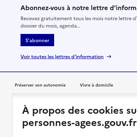
Abonnez-vous à notre lettre d'inform
Recevez gratuitement tous les mois notre lettre d'
dossier du mois, agenda...
S'abonner
Voir toutes les lettres d'information
Préserver son autonomie
Vivre à domicile
Perte d'autonomie : évaluation
Bénéficier d'aide à domicile
À propos des cookies su
et droits
Bénéficier de soins à domicile
personnes-agees.gouv.fr
Aménager son logement et
s'équiper
Aides financières
Préserver son autonomie et sa