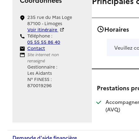
Principales 
235 rue du Mas Loge
87100 - Limoges
Horaires
Voir itinéraire
Téléphone :
05 55 55 86 40
Veuillez c
Contact
Contact
Site Internet
Site internet non
renseigné
Gestionnaire :
Les Aidants
N° FINESS :
870019296
Prestations p
Accompagnemen
: disponible
: non dispo
(AVQ)
Demande d'aide financière