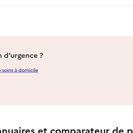
n d’urgence ?
e soins à domicile
nuaires et comparateur de p