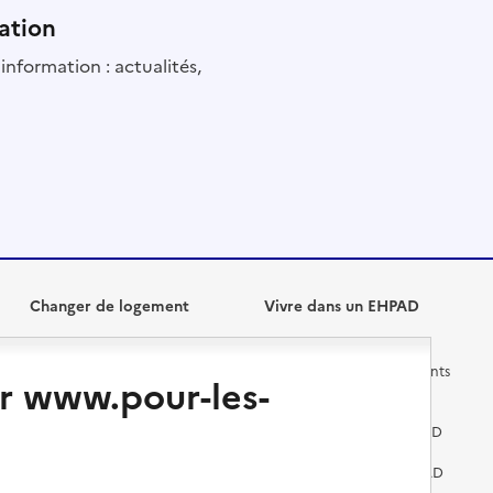
ation
information : actualités,
Changer de logement
Vivre dans un EHPAD
Les questions à se poser
Les différents établissements
r www.pour-les-
médicalisés
Vivre dans une résidence avec
services pour seniors
Préparer l'entrée en EHPAD
Vivre chez un proche
Aides financières en EHPAD