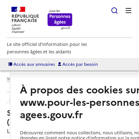
RÉPUBLIQUE
FRANÇAISE
Le site officiel d'information pour les
personnes âgées et les aidants
Accès aux annuaires
Accès par besoin
Voir le fil d’Ariane
À propos des cookies su
Retour aux résultats de l'annuaire
www.pour-les-personnes
Service autonomie à domicile
agees.gouv.fr
(aide) – ADMR Rive Est du Léman
Lugrin, HAUTE-SAVOIE
Découvrez comment nous collectons, nous utilisons, no
données en lisant notre notice d’information sur la pr