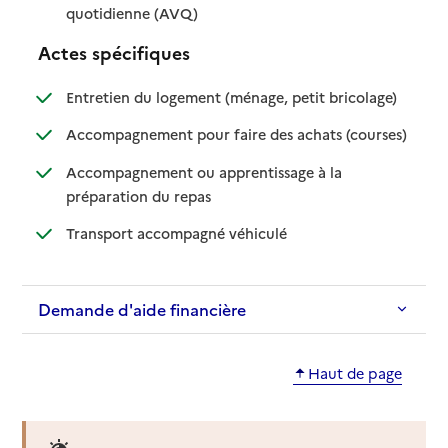
: disponible
: non disponible
quotidienne (AVQ)
Actes spécifiques
: disponible
: non dispo
Entretien du logement (ménage, petit bricolage)
: disponib
: non disp
Accompagnement pour faire des achats (courses)
Accompagnement ou apprentissage à la
: disponible
: non disponible
préparation du repas
: disponible
: non disponible
Transport accompagné véhiculé
Demande d'aide financière
Haut de page