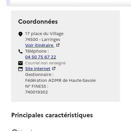
Coordonnées
17 place du Village
74500 - Larringes
Voir itinéraire
Téléphone :
04 50 75 67 22
Contact
Courriel non renseigné
Site Internet
Site internet
Gestionnaire :
Fédération ADMR de Haute-Savoie
N° FINESS :
740019302
Principales caractéristiques