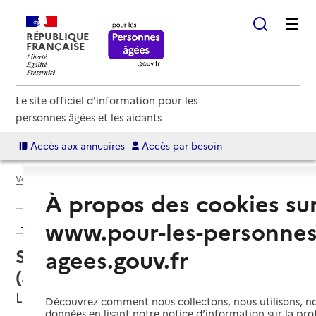
RÉPUBLIQUE
FRANÇAISE
Le site officiel d'information pour les
personnes âgées et les aidants
Accès aux annuaires
Accès par besoin
Voir le fil d’Ariane
À propos des cookies su
Retour aux résultats de l'annuaire
www.pour-les-personnes
Service autonomie à domicile
agees.gouv.fr
(aide) – ADMR Pays de Gavot
Larringes, HAUTE-SAVOIE
Découvrez comment nous collectons, nous utilisons, no
données en lisant notre notice d’information sur la pr