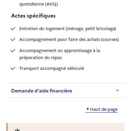
: disponible
: non disponible
quotidienne (AVQ)
Actes spécifiques
: disponible
: non dispo
Entretien du logement (ménage, petit bricolage)
: disponib
: non disp
Accompagnement pour faire des achats (courses)
Accompagnement ou apprentissage à la
: disponible
: non disponible
préparation du repas
: disponible
: non disponible
Transport accompagné véhiculé
Demande d'aide financière
Haut de page