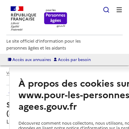
RÉPUBLIQUE
FRANÇAISE
Le site officiel d'information pour les
personnes âgées et les aidants
Accès aux annuaires
Accès par besoin
Voir le fil d’Ariane
À propos des cookies su
Retour aux résultats de l'annuaire
www.pour-les-personnes
Service autonomie à domicile
agees.gouv.fr
(aide) – ADMR Pays Rochois
La Roche-sur-Foron, HAUTE-SAVOIE
Découvrez comment nous collectons, nous utilisons, no
données en lisant notre notice d’information sur la pr