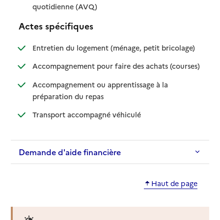
: disponible
: non disponible
quotidienne (AVQ)
Actes spécifiques
: disponible
: non dispo
Entretien du logement (ménage, petit bricolage)
: disponib
: non disp
Accompagnement pour faire des achats (courses)
Accompagnement ou apprentissage à la
: disponible
: non disponible
préparation du repas
: disponible
: non disponible
Transport accompagné véhiculé
Demande d'aide financière
Haut de page