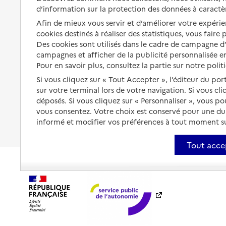
d’information sur la protection des données à caractè
Préserver son autonomie et sa
Solutions d'accueil temporaire
Afin de mieux vous servir et d’améliorer votre expérien
santé
cookies destinés à réaliser des statistiques, vous faire
Partager son logement
Organiser à l'avance sa propre
Des cookies sont utilisés dans le cadre de campagne 
protection
Vivre à domicile avec une
campagnes et afficher de la publicité personnalisée en
maladie ou un handicap
Pour en savoir plus, consultez la partie sur notre polit
Les mesures de protection
Si vous cliquez sur « Tout Accepter », l’éditeur du por
Être hospitalisé
Les obligations de la famille
sur votre terminal lors de votre navigation. Si vous cl
déposés. Si vous cliquez sur « Personnaliser », vous p
Fin de vie à domicile
À qui s’adresser ?
vous consentez. Votre choix est conservé pour une d
informé et modifier vos préférences à tout moment sur
Les politiques du grand âge
Tout acce