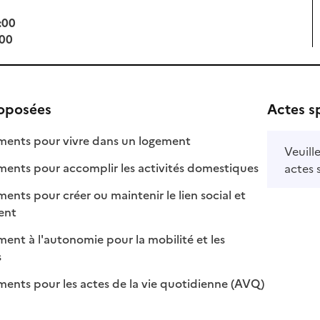
:00
:00
roposées
Actes s
: disponible
: non disponible
nts pour vivre dans un logement
Veuill
: disponible
: non disponib
ts pour accomplir les activités domestiques
actes 
s pour créer ou maintenir le lien social et
 disponible
 non disponible
ment
t à l'autonomie pour la mobilité et les
sponible
on disponible
s
: disponible
: non disponi
ts pour les actes de la vie quotidienne (AVQ)