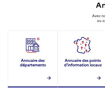
An
Avec no
ou o
Annuaire des
Annuaire des points
départements
d’information locaux