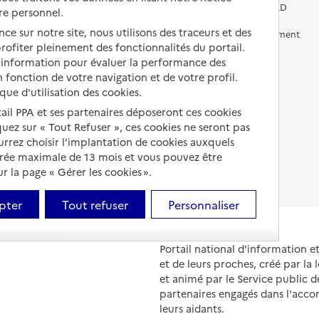
Vivre chez un proche
Aides financières en EHPAD
re personnel.
ce sur notre site, nous utilisons des traceurs et des
Vivre en accueil familial
Prévention, accompagnement
 profiter pleinement des fonctionnalités du portail.
et soins
d’information pour évaluer la performance des
Autres solutions de logement
Comprendre les prix en
 fonction de votre navigation et de votre profil.
EHPAD
ique d'utilisation des cookies.
tail PPA et ses partenaires déposeront ces cookies
Droits en EHPAD
iquez sur « Tout Refuser », ces cookies ne seront pas
Fin de vie en EHPAD
ourrez choisir l’implantation de cookies auxquels
urée maximale de 13 mois et vous pouvez être
 la page « Gérer les cookies ».
pter
Tout refuser
Personnaliser
Portail national d'information 
et de leurs proches, créé par la l
et animé par le Service public 
partenaires engagés dans l'acc
leurs aidants.