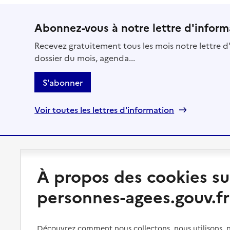
Abonnez-vous à notre lettre d'inform
Recevez gratuitement tous les mois notre lettre d'
dossier du mois, agenda...
S'abonner
Voir toutes les lettres d'information
Préserver son autonomie
Vivre à domicile
À propos des cookies su
Perte d'autonomie : évaluation
Bénéficier d'aide à domicile
personnes-agees.gouv.fr
et droits
Bénéficier de soins à domicile
Aménager son logement et
s'équiper
Aides financières
Découvrez comment nous collectons, nous utilisons, no