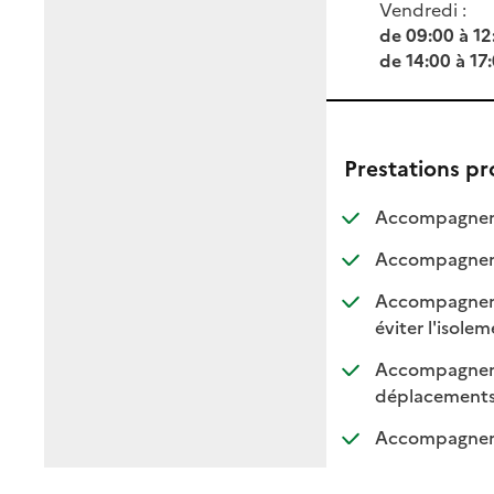
Vendredi :
de 09:00 à 12
de 14:00 à 17
Prestations p
Accompagneme
Accompagnemen
Accompagnement
:
:
éviter l'isole
Accompagnemen
: di
: n
déplacement
Accompagnemen