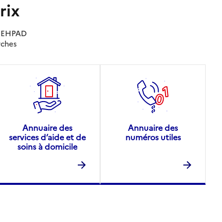
rix
es EHPAD
rches
Annuaire des
Annuaire des
services d’aide et de
numéros utiles
soins à domicile