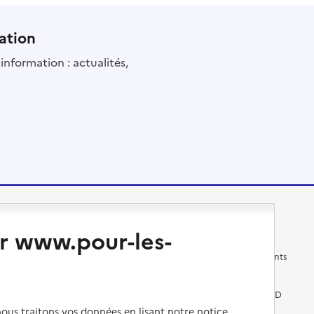
ation
information : actualités,
Changer de logement
Vivre dans un EHPAD
r www.pour-les-
Les questions à se poser
Les différents établissements
médicalisés
Vivre dans une résidence avec
services pour seniors
Préparer l'entrée en EHPAD
us traitons vos données en lisant notre notice