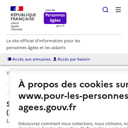
RÉPUBLIQUE
FRANÇAISE
Le site officiel d'information pour les
personnes âgées et les aidants
Accès aux annuaires
Accès par besoin
Voir le fil d’Ariane
À propos des cookies su
Retour aux résultats de l'annuaire
www.pour-les-personnes
Service autonomie à domicile
agees.gouv.fr
(aide) – ADMR
Lure, HAUTE-SAONE
Découvrez comment nous collectons, nous utilisons, no