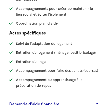
Accompagnements pour créer ou maintenir le
: disponible
: non disponible
lien social et éviter l'isolement
: disponible
: non disponible
Coordination plan d'aide
Actes spécifiques
: disponible
: non disponible
Suivi de l'adaptation du logement
: disponible
: non dispo
Entretien du logement (ménage, petit bricolage)
: disponible
: non disponible
Entretien du linge
: disponib
: non disp
Accompagnement pour faire des achats (courses)
Accompagnement ou apprentissage à la
: disponible
: non disponible
préparation du repas
Demande d'aide financière