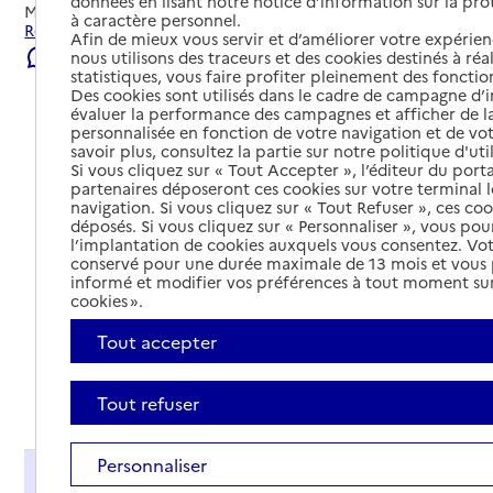
données en lisant notre notice d’information sur la pr
Mis à jour le
03/08/2026
à caractère personnel.
Rechercher les établissements et services autour de Lure.
Afin de mieux vous servir et d’améliorer votre expérienc
Signaler une erreur
nous utilisons des traceurs et des cookies destinés à réal
statistiques, vous faire profiter pleinement des fonction
Des cookies sont utilisés dans le cadre de campagne d
évaluer la performance des campagnes et afficher de la
personnalisée en fonction de votre navigation et de vot
savoir plus, consultez la partie sur notre politique d'uti
Si vous cliquez sur « Tout Accepter », l’éditeur du porta
partenaires déposeront ces cookies sur votre terminal l
navigation. Si vous cliquez sur « Tout Refuser », ces co
déposés. Si vous cliquez sur « Personnaliser », vous pou
l’implantation de cookies auxquels vous consentez. Vot
conservé pour une durée maximale de 13 mois et vous
informé et modifier vos préférences à tout moment sur
cookies ».
Tout accepter
Tout déplier
Tout refuser
Personnaliser
Présentation