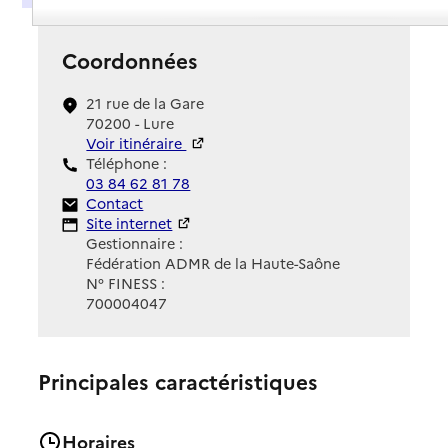
Coordonnées
21 rue de la Gare
70200 - Lure
Voir itinéraire
Téléphone :
03 84 62 81 78
Contact
Contact
Site Internet
Site internet
Gestionnaire :
Fédération ADMR de la Haute-Saône
N° FINESS :
700004047
Principales caractéristiques
Horaires