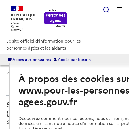
RÉPUBLIQUE
FRANÇAISE
Le site officiel d'information pour les
personnes âgées et les aidants
Accès aux annuaires
Accès par besoin
Voir le fil d’Ariane
À propos des cookies su
www.pour-les-personnes
Retour aux résultats de l'annuaire
agees.gouv.fr
Service autonomie à domicile
(aide) – ADMR
Découvrez comment nous collectons, nous utilisons, no
Saint-Dizier, HAUTE-MARNE
données en lisant notre notice d’information sur la pr
à caractère personnel.