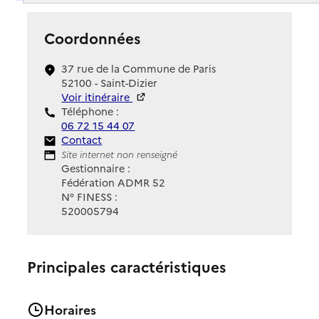
Coordonnées
37 rue de la Commune de Paris
52100 - Saint-Dizier
Voir itinéraire
Téléphone :
06 72 15 44 07
Contact
Contact
Site Internet
Site internet non renseigné
Gestionnaire :
Fédération ADMR 52
N° FINESS :
520005794
Principales caractéristiques
Horaires