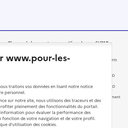
Changer de logement
Vivre dans un EHPAD
r www.pour-les-
Les questions à se poser
Les différents établissements
médicalisés
Vivre dans une résidence avec
services pour seniors
Préparer l'entrée en EHPAD
us traitons vos données en lisant notre notice
Vivre chez un proche
Aides financières en EHPAD
re personnel.
Vivre en accueil familial
Prévention, accompagnement
ce sur notre site, nous utilisons des traceurs et des
et soins
 profiter pleinement des fonctionnalités du portail.
Autres solutions de logement
d’information pour évaluer la performance des
Comprendre les prix en
EHPAD
 fonction de votre navigation et de votre profil.
ique d'utilisation des cookies.