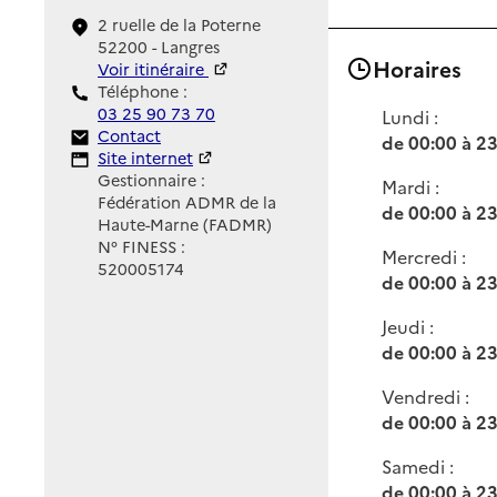
2 ruelle de la Poterne
52200 - Langres
Horaires
Voir itinéraire
Téléphone :
03 25 90 73 70
Lundi :
Contact
Contact
de 00:00 à 2
Site Internet
Site internet
Gestionnaire :
Mardi :
Fédération ADMR de la
de 00:00 à 2
Haute-Marne (FADMR)
N° FINESS :
Mercredi :
520005174
de 00:00 à 2
Jeudi :
de 00:00 à 2
Vendredi :
de 00:00 à 2
Samedi :
de 00:00 à 2