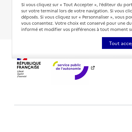
Être hospitalisé
Si vous cliquez sur « Tout Accepter », l’éditeur du por
Les obligations de la famille
sur votre terminal lors de votre navigation. Si vous cl
Fin de vie à domicile
À qui s’adresser ?
déposés. Si vous cliquez sur « Personnaliser », vous p
vous consentez. Votre choix est conservé pour une d
Les politiques du grand âge
informé et modifier vos préférences à tout moment sur
Tout acce
Plan du site
Accessibilité : totalement conforme
Ment
Outils de communication
Partenaires
Historique des 