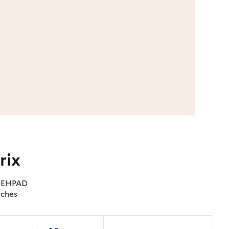
rix
es EHPAD
rches