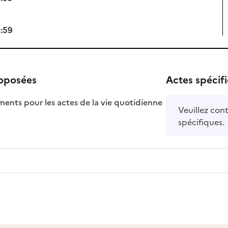
3:59
roposées
Actes spécif
ts pour les actes de la vie quotidienne
Veuillez cont
nible
spécifiques.