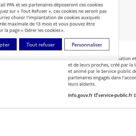
Droits en EHPAD
tail PPA et ses partenaires déposeront ces cookies
iquez sur « Tout Refuser », ces cookies ne seront pas
Fin de vie en EHPAD
ourrez choisir l’implantation de cookies auxquels
urée maximale de 13 mois et vous pouvez être
 la page « Gérer les cookies ».
pter
Tout refuser
Personnaliser
Portail national d'information 
et de leurs proches, créé par la l
et animé par le Service public 
partenaires engagés dans l'acc
leurs aidants.
info.gouv.fr
service-public.fr
ions légales
Contact
Prix et comparateurs
Données perso
évolutions