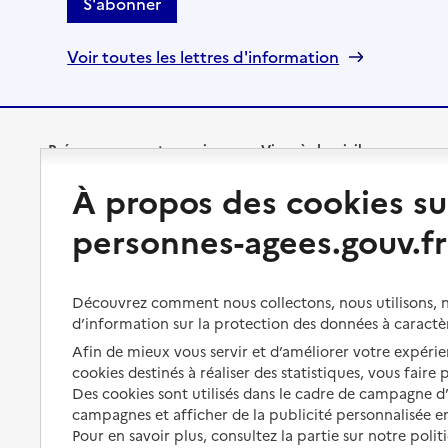
S'abonner
Voir toutes les lettres d'information
Préserver son autonomie
Vivre à domicile
À propos des cookies su
Perte d'autonomie : évaluation
Bénéficier d'aide à domicile
et droits
personnes-agees.gouv.fr
Bénéficier de soins à domicile
Aménager son logement et
s'équiper
Aides financières
Découvrez comment nous collectons, nous utilisons, no
Préserver son autonomie et sa
d’information sur la protection des données à caractè
Solutions d'accueil temporaire
santé
Afin de mieux vous servir et d’améliorer votre expérien
Partager son logement
cookies destinés à réaliser des statistiques, vous faire
Organiser à l'avance sa propre
protection
Des cookies sont utilisés dans le cadre de campagne 
Vivre à domicile avec une
campagnes et afficher de la publicité personnalisée en
maladie ou un handicap
Les mesures de protection
Pour en savoir plus, consultez la partie sur notre polit