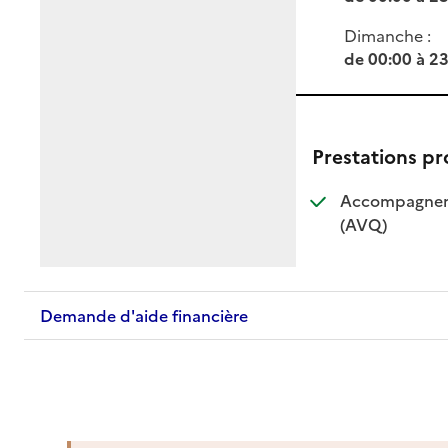
Dimanche :
de 00:00 à 2
Prestations p
Accompagnemen
: disponible
: non dispo
(AVQ)
Demande d'aide financière