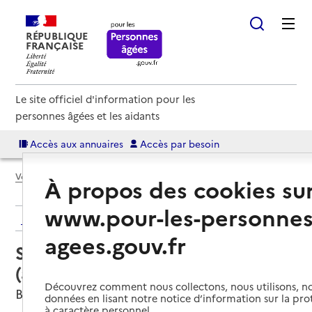
RÉPUBLIQUE
FRANÇAISE
Le site officiel d'information pour les
personnes âgées et les aidants
Accès aux annuaires
Accès par besoin
Voir le fil d’Ariane
À propos des cookies su
www.pour-les-personnes
Retour aux résultats de l'annuaire
agees.gouv.fr
Service autonomie à domicile
(aide) – ADMR Bourbonne
Découvrez comment nous collectons, nous utilisons, no
Bourbonne-les-Bains, HAUTE-MARNE
données en lisant notre notice d’information sur la pr
à caractère personnel.