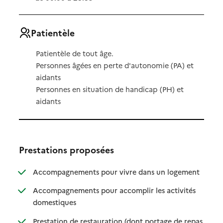
Patientèle
Patientèle de tout âge.
Personnes âgées en perte d'autonomie (PA) et
aidants
Personnes en situation de handicap (PH) et
aidants
Prestations proposées
: disponibl
: non dispo
Accompagnements pour vivre dans un logement
Accompagnements pour accomplir les activités
: disponible
: non disponible
domestiques
Prestation de restauration (dont portage de repas