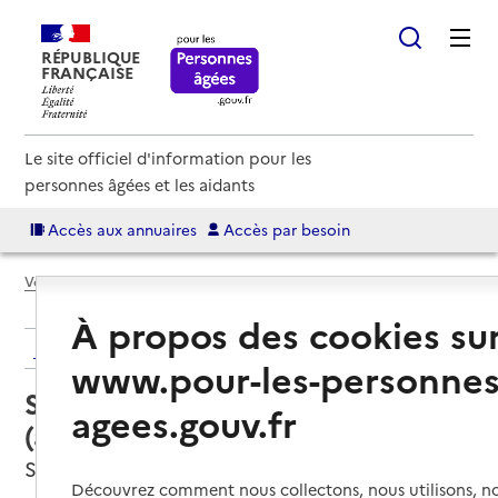
RÉPUBLIQUE
FRANÇAISE
Le site officiel d'information pour les
personnes âgées et les aidants
Accès aux annuaires
Accès par besoin
Voir le fil d’Ariane
À propos des cookies su
Retour aux résultats de l'annuaire
www.pour-les-personnes
Service autonomie à domicile
agees.gouv.fr
(aide) – ASAD-AZAE
Saint-Didier-en-Velay, HAUTE-LOIRE
Découvrez comment nous collectons, nous utilisons, no