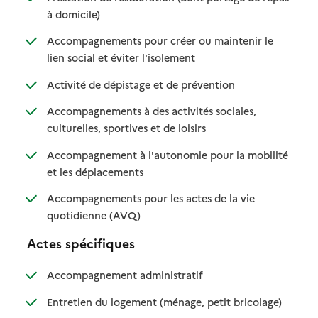
: disponible
: non disponible
à domicile)
Accompagnements pour créer ou maintenir le
: disponible
: non disponible
lien social et éviter l'isolement
: disponible
: non disponible
Activité de dépistage et de prévention
Accompagnements à des activités sociales,
: disponible
: non disponible
culturelles, sportives et de loisirs
Accompagnement à l'autonomie pour la mobilité
: disponible
: non disponible
et les déplacements
Accompagnements pour les actes de la vie
: disponible
: non disponible
quotidienne (AVQ)
Actes spécifiques
: disponible
: non disponible
Accompagnement administratif
: disponible
: non dispo
Entretien du logement (ménage, petit bricolage)