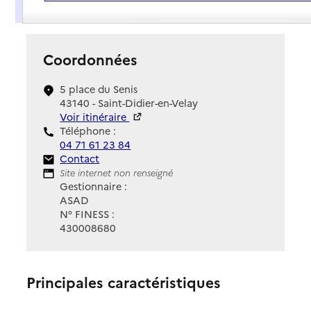
Présentation
Coordonnées
5 place du Senis
43140 - Saint-Didier-en-Velay
Voir itinéraire
Téléphone :
04 71 61 23 84
Contact
Contact
Site Internet
Site internet non renseigné
Gestionnaire :
ASAD
N° FINESS :
430008680
Principales caractéristiques