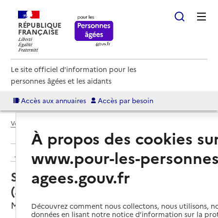
RÉPUBLIQUE
FRANÇAISE
Le site officiel d'information pour les
personnes âgées et les aidants
Accès aux annuaires
Accès par besoin
Voir le fil d’Ariane
À propos des cookies su
www.pour-les-personnes
Retour aux résultats de l'annuaire
agees.gouv.fr
Service autonomie à domicile
(aide) – Âges & Vie
Montfaucon-en-Velay, HAUTE-LOIRE
Découvrez comment nous collectons, nous utilisons, no
données en lisant notre notice d’information sur la pr