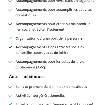
Accompagnements pour vivre dans un logement
Accompagnements pour accomplir les activités
: disponible
: non disponible
domestiques
Accompagnements pour créer ou maintenir le
: disponible
: non disponible
lien social et éviter l'isolement
: disponible
: non disponible
Organisation du transport de la personne
Accompagnements à des activités sociales,
: disponible
: non disponible
culturelles, sportives et de loisirs
Accompagnements pour les actes de la vie
: disponible
: non disponible
quotidienne (AVQ)
Actes spécifiques
: disponible
: non disponibl
Soins et promenade d'animaux domestiques
: disponible
: non disponible
Activités intergénérationnelles
: disponible
: non dispo
Entretien du logement (ménage, petit bricolage)