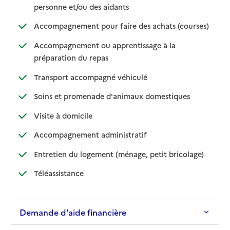
: disponible
: non disponible
personne et/ou des aidants
: disponib
: non disp
Accompagnement pour faire des achats (courses)
Accompagnement ou apprentissage à la
: disponible
: non disponible
préparation du repas
: disponible
: non disponible
Transport accompagné véhiculé
: disponible
: non disponibl
Soins et promenade d'animaux domestiques
: disponible
: non disponible
Visite à domicile
: disponible
: non disponible
Accompagnement administratif
: disponible
: non dispo
Entretien du logement (ménage, petit bricolage)
: disponible
: non disponible
Téléassistance
Demande d'aide financière