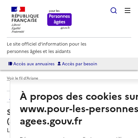
RÉPUBLIQUE
FRANÇAISE
Le site officiel d'information pour les
personnes âgées et les aidants
Accès aux annuaires
Accès par besoin
Voir le fil d’Ariane
À propos des cookies su
Retour aux résultats de l'annuaire
www.pour-les-personnes
Service autonomie à domicile
agees.gouv.fr
(aide) – UNA 43
Le Puy-en-Velay, HAUTE-LOIRE