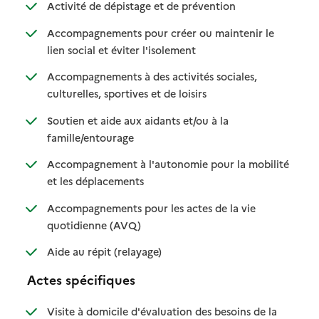
: disponible
: non disponible
Activité de dépistage et de prévention
Accompagnements pour créer ou maintenir le
: disponible
: non disponible
lien social et éviter l'isolement
Accompagnements à des activités sociales,
: disponible
: non disponible
culturelles, sportives et de loisirs
Soutien et aide aux aidants et/ou à la
: disponible
: non disponible
famille/entourage
Accompagnement à l'autonomie pour la mobilité
: disponible
: non disponible
et les déplacements
Accompagnements pour les actes de la vie
: disponible
: non disponible
quotidienne (AVQ)
: disponible
: non disponible
Aide au répit (relayage)
Actes spécifiques
Visite à domicile d'évaluation des besoins de la