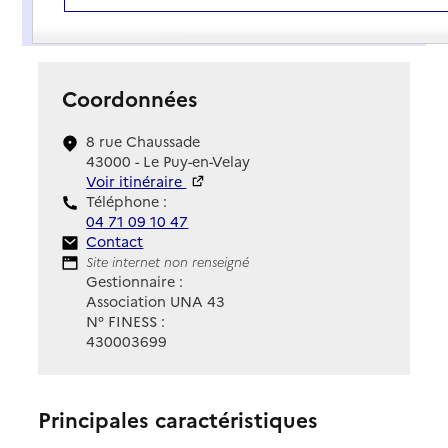
Présentation
Coordonnées
8 rue Chaussade
43000 - Le Puy-en-Velay
Voir itinéraire
Téléphone :
04 71 09 10 47
Contact
Contact
Site Internet
Site internet non renseigné
Gestionnaire :
Association UNA 43
N° FINESS :
430003699
Principales caractéristiques