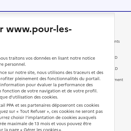
Changer de logement
Vivre dans un EHPAD
r www.pour-les-
Les questions à se poser
Les différents établissements
médicalisés
Vivre dans une résidence avec
services pour seniors
Préparer l'entrée en EHPAD
us traitons vos données en lisant notre notice
re personnel.
Vivre chez un proche
Aides financières en EHPAD
ce sur notre site, nous utilisons des traceurs et des
 profiter pleinement des fonctionnalités du portail.
Vivre en accueil familial
Prévention, accompagnement
d’information pour évaluer la performance des
et soins
 fonction de votre navigation et de votre profil.
Autres solutions de logement
Comprendre les prix en
ique d'utilisation des cookies.
EHPAD
tail PPA et ses partenaires déposeront ces cookies
iquez sur « Tout Refuser », ces cookies ne seront pas
Droits en EHPAD
ourrez choisir l’implantation de cookies auxquels
Fin de vie en EHPAD
urée maximale de 13 mois et vous pouvez être
 la page « Gérer les cookies ».