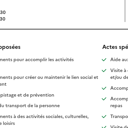
:30
:30
roposées
Actes spé
ts pour accomplir les activités
Aide aux
ponible
 disponible
Visite à
s pour créer ou maintenir le lien social et
et/ou d
 disponible
 non disponible
ment
Accompa
: disponible
: non disponible
pistage et de prévention
Accompa
: disponible
: non disponible
: disp
: non 
du transport de la personne
repas
s à des activités sociales, culturelles,
Transpo
: disponible
: non disponible
 loisirs
Visite d