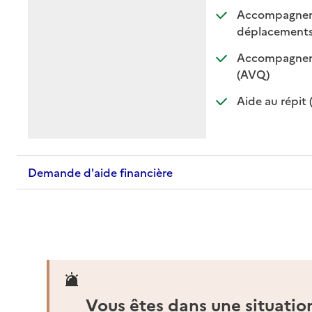
Accompagnemen
: di
: n
déplacement
Accompagnemen
: disponible
: non dispo
(AVQ)
Aide au répit 
Demande d'aide financière
Vous êtes dans une situatio