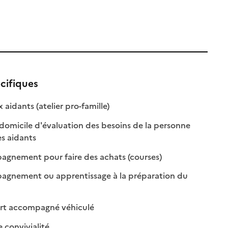
cifiques
: disponible
: non disponible
 aidants (atelier pro-famille)
 domicile d'évaluation des besoins de la personne
: disponible
: non disponible
es aidants
: disponible
: non disponible
gnement pour faire des achats (courses)
gnement ou apprentissage à la préparation du
onible
disponible
: disponible
: non disponible
rt accompagné véhiculé
: disponible
: non disponible
e convivialité