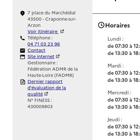
7 place du Marchédial
43500 - Craponne-sur-
Horaires
Arzon
Voir itinéraire
Téléphone :
Lundi :
04 71 03 23 96
de 07:30 à 12
Contact
Contact
de 13:30 à 18
Site Internet
Site internet
Gestionnaire :
Mardi :
Fédération ADMR de la
de 07:30 à 12
Haute-Loire (FADMR)
de 13:30 à 18
Rapport HAS
Dernier rapport
d'évaluation de la
Mercredi :
qualité
de 07:30 à 12
N° FINESS :
de 13:30 à 18
430009803
Jeudi :
de 07:30 à 12
de 13:30 à 18