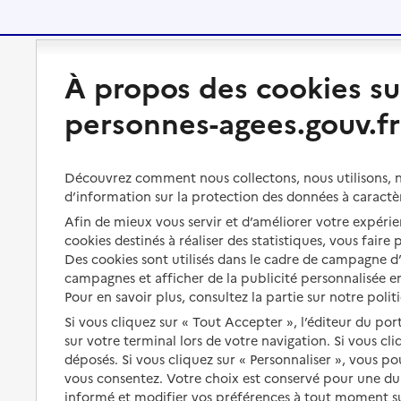
Préserver son autonomie
Vivre à domicile
À propos des cookies su
personnes-agees.gouv.fr
Perte d'autonomie : évaluation
Bénéficier d'aide à domicile
et droits
Bénéficier de soins à domicile
Aménager son logement et
Découvrez comment nous collectons, nous utilisons, no
s'équiper
Aides financières
d’information sur la protection des données à caractè
Afin de mieux vous servir et d’améliorer votre expérien
Préserver son autonomie et sa
Solutions d'accueil temporaire
cookies destinés à réaliser des statistiques, vous faire
santé
Des cookies sont utilisés dans le cadre de campagne 
Partager son logement
Organiser à l'avance sa propre
campagnes et afficher de la publicité personnalisée en
protection
Pour en savoir plus, consultez la partie sur notre polit
Vivre à domicile avec une
maladie ou un handicap
Si vous cliquez sur « Tout Accepter », l’éditeur du por
Les mesures de protection
sur votre terminal lors de votre navigation. Si vous cl
Être hospitalisé
Les obligations de la famille
déposés. Si vous cliquez sur « Personnaliser », vous p
vous consentez. Votre choix est conservé pour une d
Fin de vie à domicile
À qui s’adresser ?
informé et modifier vos préférences à tout moment sur