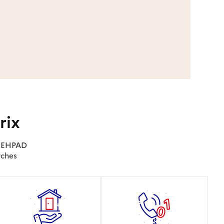
rix
es EHPAD
rches