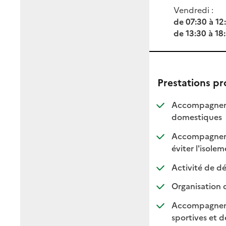
Vendredi :
de 07:30 à 12
de 13:30 à 18
Prestations p
Accompagnemen
: dis
: non
domestiques
Accompagnement
:
:
éviter l'isole
Activité de dé
Organisation 
Accompagnement
sportives et de