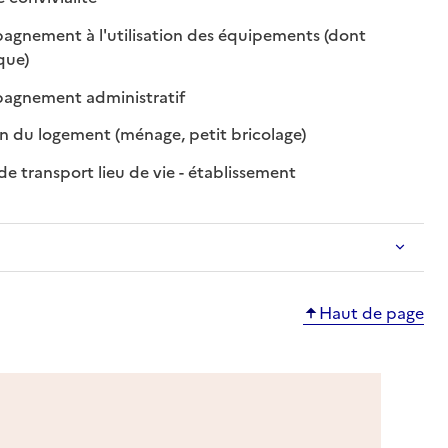
gnement à l'utilisation des équipements (dont
: disponible
: non disponible
que)
: disponible
: non disponible
gnement administratif
: disponible
: non disponible
n du logement (ménage, petit bricolage)
: disponible
: non disponible
de transport lieu de vie - établissement
Haut de page