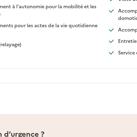
t à l'autonomie pour la mobilité et les
Accompa
sponible
on disponible
s
domoti
ts pour les actes de la vie quotidienne
Accompa
nible
Entretie
: disponible
: non disponible
(relayage)
Service 
n d’urgence ?