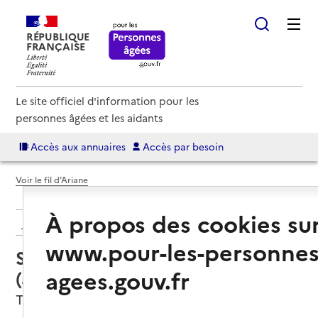
RÉPUBLIQUE
FRANÇAISE
Le site officiel d'information pour les
personnes âgées et les aidants
Accès aux annuaires
Accès par besoin
Voir le fil d’Ariane
À propos des cookies su
Retour aux résultats de l'annuaire
www.pour-les-personnes
Service autonomie à domicile
agees.gouv.fr
(aide) – Tolosa services
Toulouse, HAUTE-GARONNE