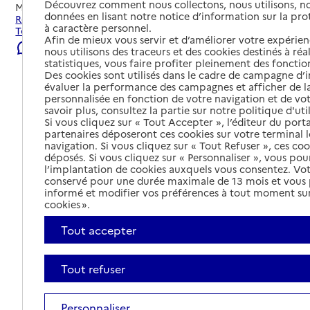
Découvrez comment nous collectons, nous utilisons, no
Mis à jour le
07/08/2026
données en lisant notre notice d’information sur la pr
Rechercher les établissements et services autour de
à caractère personnel.
Toulouse.
Afin de mieux vous servir et d’améliorer votre expérienc
Signaler une erreur
nous utilisons des traceurs et des cookies destinés à réal
statistiques, vous faire profiter pleinement des fonction
Des cookies sont utilisés dans le cadre de campagne d
évaluer la performance des campagnes et afficher de la
personnalisée en fonction de votre navigation et de vot
savoir plus, consultez la partie sur notre politique d'uti
Si vous cliquez sur « Tout Accepter », l’éditeur du porta
partenaires déposeront ces cookies sur votre terminal l
navigation. Si vous cliquez sur « Tout Refuser », ces co
déposés. Si vous cliquez sur « Personnaliser », vous pou
l’implantation de cookies auxquels vous consentez. Vot
conservé pour une durée maximale de 13 mois et vous
informé et modifier vos préférences à tout moment sur
cookies ».
Tout accepter
Tout refuser
Tout déplier
Personnaliser