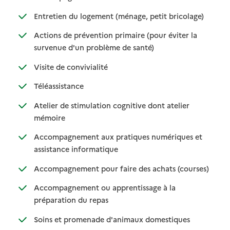
: disponible
: non dispo
Entretien du logement (ménage, petit bricolage)
Actions de prévention primaire (pour éviter la
: disponible
: non disponible
survenue d'un problème de santé)
: disponible
: non disponible
Visite de convivialité
: disponible
: non disponible
Téléassistance
Atelier de stimulation cognitive dont atelier
: disponible
: non disponible
mémoire
Accompagnement aux pratiques numériques et
: disponible
: non disponible
assistance informatique
: disponib
: non disp
Accompagnement pour faire des achats (courses)
Accompagnement ou apprentissage à la
: disponible
: non disponible
préparation du repas
: disponible
: non disponibl
Soins et promenade d'animaux domestiques