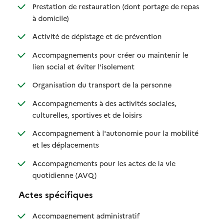
Prestation de restauration (dont portage de repas
: disponible
: non disponible
à domicile)
: disponible
: non disponible
Activité de dépistage et de prévention
Accompagnements pour créer ou maintenir le
: disponible
: non disponible
lien social et éviter l'isolement
: disponible
: non disponible
Organisation du transport de la personne
Accompagnements à des activités sociales,
: disponible
: non disponible
culturelles, sportives et de loisirs
Accompagnement à l'autonomie pour la mobilité
: disponible
: non disponible
et les déplacements
Accompagnements pour les actes de la vie
: disponible
: non disponible
quotidienne (AVQ)
Actes spécifiques
: disponible
: non disponible
Accompagnement administratif