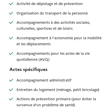
: disponible
: non disponible
Activité de dépistage et de prévention
: disponible
: non disponible
Organisation du transport de la personne
Accompagnements à des activités sociales,
: disponible
: non disponible
culturelles, sportives et de loisirs
Accompagnement à l'autonomie pour la mobilité
: disponible
: non disponible
et les déplacements
Accompagnements pour les actes de la vie
: disponible
: non disponible
quotidienne (AVQ)
Actes spécifiques
: disponible
: non disponible
Accompagnement administratif
: disponible
: non dispo
Entretien du logement (ménage, petit bricolage)
Actions de prévention primaire (pour éviter la
: disponible
: non disponible
survenue d'un problème de santé)