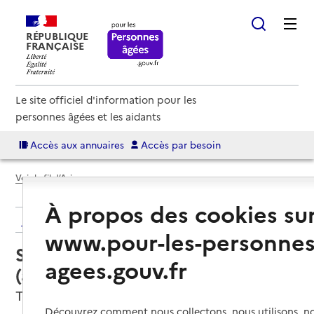
RÉPUBLIQUE
FRANÇAISE
Le site officiel d'information pour les
personnes âgées et les aidants
Accès aux annuaires
Accès par besoin
Voir le fil d’Ariane
À propos des cookies su
Retour aux résultats de l'annuaire
www.pour-les-personnes
Service autonomie à domicile
agees.gouv.fr
(aide) – Auxi'life 31
Toulouse, HAUTE-GARONNE
Découvrez comment nous collectons, nous utilisons, no