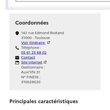
Présentation
Coordonnées
142 rue Edmond Rostand
31000 - Toulouse
Voir itinéraire
Téléphone :
05 61 25 68 02
Contact
Contact
Site Internet
Site internet
Gestionnaire :
Auxi'life 31
N° FINESS :
310029020
Principales caractéristiques