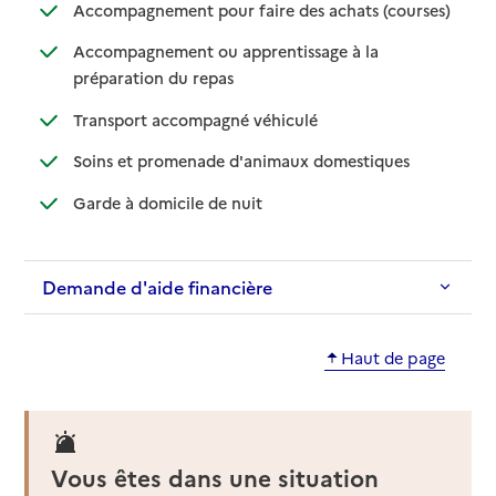
: disponib
: non disp
Accompagnement pour faire des achats (courses)
Accompagnement ou apprentissage à la
: disponible
: non disponible
préparation du repas
: disponible
: non disponible
Transport accompagné véhiculé
: disponible
: non disponibl
Soins et promenade d'animaux domestiques
: disponible
: non disponible
Garde à domicile de nuit
Demande d'aide financière
Haut de page
Vous êtes dans une situation