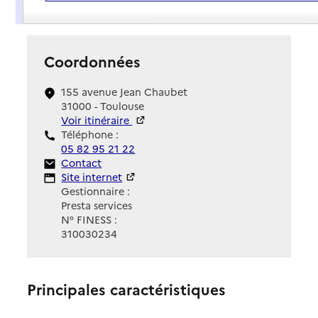
Présentation
Coordonnées
155 avenue Jean Chaubet
31000 - Toulouse
Voir itinéraire
Téléphone :
05 82 95 21 22
Contact
Contact
Site Internet
Site internet
Gestionnaire :
Presta services
N° FINESS :
310030234
Principales caractéristiques