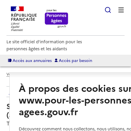
RÉPUBLIQUE
FRANÇAISE
Le site officiel d'information pour les
personnes âgées et les aidants
Accès aux annuaires
Accès par besoin
Voir le fil d’Ariane
À propos des cookies su
Retour aux résultats de l'annuaire
www.pour-les-personnes
Service autonomie à domicile
agees.gouv.fr
(aide) – APEF Services
Toulouse, HAUTE-GARONNE
Découvrez comment nous collectons, nous utilisons, no