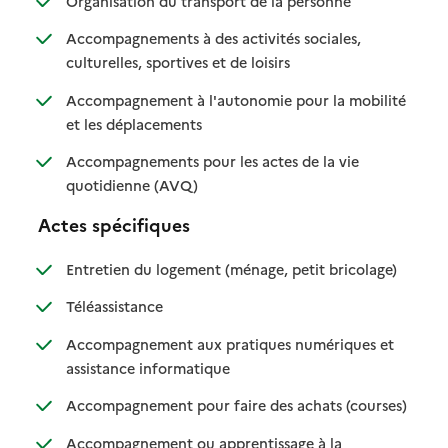
Organisation du transport de la personne
Accompagnements à des activités sociales,
: disponible
: non disponible
culturelles, sportives et de loisirs
Accompagnement à l'autonomie pour la mobilité
: disponible
: non disponible
et les déplacements
Accompagnements pour les actes de la vie
: disponible
: non disponible
quotidienne (AVQ)
Actes spécifiques
: disponible
: non dispo
Entretien du logement (ménage, petit bricolage)
: disponible
: non disponible
Téléassistance
Accompagnement aux pratiques numériques et
: disponible
: non disponible
assistance informatique
: disponib
: non disp
Accompagnement pour faire des achats (courses)
Accompagnement ou apprentissage à la