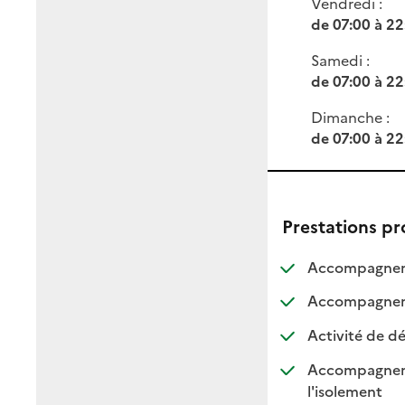
Vendredi :
de 07:00 à 22
Samedi :
de 07:00 à 22
Dimanche :
de 07:00 à 22
Prestations p
Accompagneme
Accompagnemen
Activité de dé
Accompagnement
: dispo
: non d
l'isolement