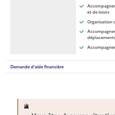
Accompagnement
: dispo
: non 
et de loisirs
Organisation 
Accompagnemen
: di
: n
déplacement
Accompagnemen
Demande d'aide financière