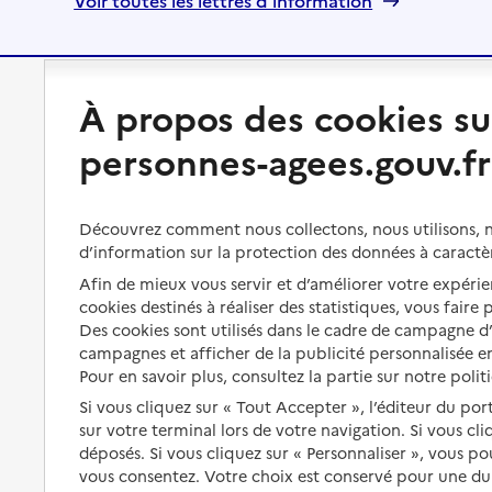
Voir toutes les lettres d'information
Préserver son autonomie
Vivre à domicile
À propos des cookies su
personnes-agees.gouv.fr
Perte d'autonomie : évaluation
Bénéficier d'aide à domicile
et droits
Bénéficier de soins à domicile
Découvrez comment nous collectons, nous utilisons, no
Aménager son logement et
s'équiper
d’information sur la protection des données à caractè
Aides financières
Afin de mieux vous servir et d’améliorer votre expérien
Préserver son autonomie et sa
Solutions d'accueil temporaire
cookies destinés à réaliser des statistiques, vous faire
santé
Des cookies sont utilisés dans le cadre de campagne 
Partager son logement
Organiser à l'avance sa propre
campagnes et afficher de la publicité personnalisée en
protection
Pour en savoir plus, consultez la partie sur notre polit
Vivre à domicile avec une
maladie ou un handicap
Si vous cliquez sur « Tout Accepter », l’éditeur du por
Les mesures de protection
sur votre terminal lors de votre navigation. Si vous cl
Être hospitalisé
Les obligations de la famille
déposés. Si vous cliquez sur « Personnaliser », vous p
vous consentez. Votre choix est conservé pour une d
Fin de vie à domicile
À qui s’adresser ?