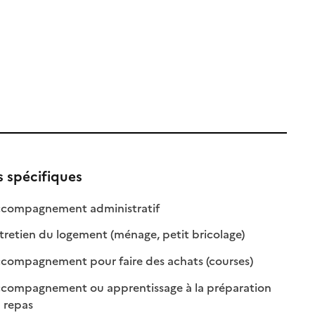
s spécifiques
: disponible
: non disponible
compagnement administratif
le
: disponible
: non disponible
retien du logement (ménage, petit bricolage)
: disponible
: non disponibl
compagnement pour faire des achats (courses)
compagnement ou apprentissage à la préparation
: disponible
: non disponible
 repas