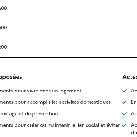
:00
:00
:00
roposées
Acte
: disponible
: non disponible
nts pour vivre dans un logement
Ac
: disponible
: non disponib
ts pour accomplir les activités domestiques
Ent
: disponible
: non disponible
pistage et de prévention
Ac
s pour créer ou maintenir le lien social et éviter
Ac
nible
isponible
du