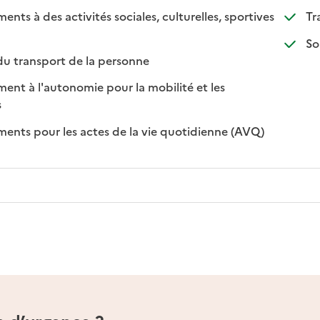
s à des activités sociales, culturelles, sportives
Tr
nible
disponible
So
: disponible
: non disponible
du transport de la personne
t à l'autonomie pour la mobilité et les
sponible
on disponible
s
: disponible
: non disponi
ts pour les actes de la vie quotidienne (AVQ)