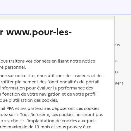
Changer de logement
Vivre dans un EHPAD
r www.pour-les-
Les questions à se poser
Les différents établissements
médicalisés
Vivre dans une résidence avec
us traitons vos données en lisant notre notice
services pour seniors
Préparer l'entrée en EHPAD
re personnel.
Vivre chez un proche
Aides financières en EHPAD
ce sur notre site, nous utilisons des traceurs et des
 profiter pleinement des fonctionnalités du portail.
Vivre en accueil familial
Prévention, accompagnement
d’information pour évaluer la performance des
et soins
 fonction de votre navigation et de votre profil.
Autres solutions de logement
Comprendre les prix en
ique d'utilisation des cookies.
EHPAD
tail PPA et ses partenaires déposeront ces cookies
iquez sur « Tout Refuser », ces cookies ne seront pas
Droits en EHPAD
ourrez choisir l’implantation de cookies auxquels
Fin de vie en EHPAD
urée maximale de 13 mois et vous pouvez être