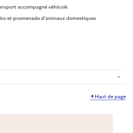
: disponible
: non disponible
ansport accompagné véhiculé
: disponible
: non disponible
ins et promenade d'animaux domestiques
ble
Haut de page