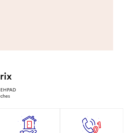
rix
es EHPAD
rches