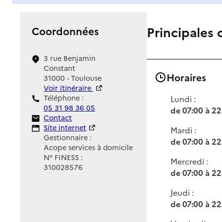
Principales 
Coordonnées
3 rue Benjamin
Constant
Horaires
31000 - Toulouse
Voir itinéraire
Téléphone :
Lundi :
05 31 98 36 05
de 07:00 à 22
Contact
Contact
Site Internet
Site internet
Mardi :
Gestionnaire :
de 07:00 à 22
Acope services à domicile
N° FINESS :
Mercredi :
310028576
de 07:00 à 22
Jeudi :
de 07:00 à 22