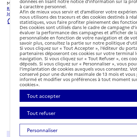
données en lisant notre notice d’information sur la pr
Mis à jour le
06/08/2026
à caractère personnel.
Rechercher les établissements et services autour de Saint-
Afin de mieux vous servir et d’améliorer votre expérienc
Jean.
nous utilisons des traceurs et des cookies destinés à réal
Signaler une erreur
statistiques, vous faire profiter pleinement des fonction
Des cookies sont utilisés dans le cadre de campagne d
évaluer la performance des campagnes et afficher de la
personnalisée en fonction de votre navigation et de vot
savoir plus, consultez la partie sur notre politique d'uti
Si vous cliquez sur « Tout Accepter », l’éditeur du porta
partenaires déposeront ces cookies sur votre terminal l
navigation. Si vous cliquez sur « Tout Refuser », ces co
déposés. Si vous cliquez sur « Personnaliser », vous pou
l’implantation de cookies auxquels vous consentez. Vot
conservé pour une durée maximale de 13 mois et vous
informé et modifier vos préférences à tout moment sur
cookies ».
Tout accepter
Tout refuser
Tout déplier
Personnaliser