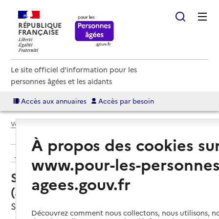
RÉPUBLIQUE
FRANÇAISE
Le site officiel d'information pour les
personnes âgées et les aidants
Accès aux annuaires
Accès par besoin
Voir le fil d’Ariane
À propos des cookies su
Retour aux résultats de l'annuaire
www.pour-les-personnes
Service autonomie à domicile
agees.gouv.fr
(aide) – AC Services
Saint-Jean, HAUTE-GARONNE
Découvrez comment nous collectons, nous utilisons, no