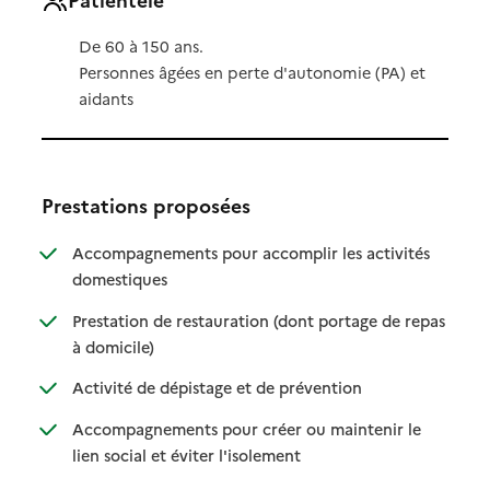
De 60 à 150 ans.
Personnes âgées en perte d'autonomie (PA) et
aidants
Prestations proposées
Accompagnements pour accomplir les activités
: disponible
: non disponible
domestiques
Prestation de restauration (dont portage de repas
: disponible
: non disponible
à domicile)
: disponible
: non disponible
Activité de dépistage et de prévention
Accompagnements pour créer ou maintenir le
: disponible
: non disponible
lien social et éviter l'isolement