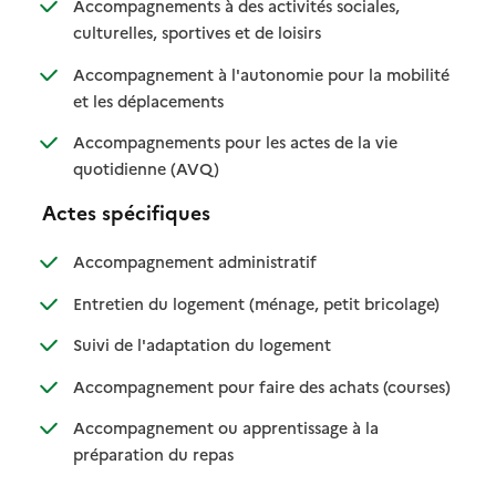
Accompagnements à des activités sociales,
: disponible
: non disponible
culturelles, sportives et de loisirs
Accompagnement à l'autonomie pour la mobilité
: disponible
: non disponible
et les déplacements
Accompagnements pour les actes de la vie
: disponible
: non disponible
quotidienne (AVQ)
Actes spécifiques
: disponible
: non disponible
Accompagnement administratif
: disponible
: non dispo
Entretien du logement (ménage, petit bricolage)
: disponible
: non disponible
Suivi de l'adaptation du logement
: disponib
: non disp
Accompagnement pour faire des achats (courses)
Accompagnement ou apprentissage à la
: disponible
: non disponible
préparation du repas