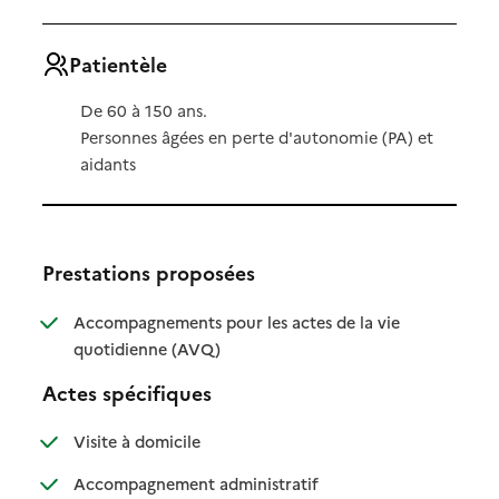
Patientèle
De 60 à 150 ans.
Personnes âgées en perte d'autonomie (PA) et
aidants
Prestations proposées
Accompagnements pour les actes de la vie
: disponible
: non disponible
quotidienne (AVQ)
Actes spécifiques
: disponible
: non disponible
Visite à domicile
: disponible
: non disponible
Accompagnement administratif