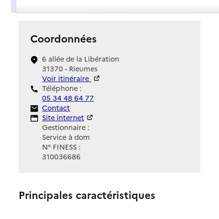
Présentation
Coordonnées
6 allée de la Libération
31370 - Rieumes
Voir itinéraire
Téléphone :
05 34 48 64 77
Contact
Contact
Site Internet
Site internet
Gestionnaire :
Service à dom
N° FINESS :
310036686
Principales caractéristiques