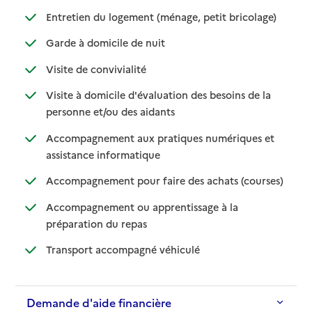
: disponible
: non dispo
Entretien du logement (ménage, petit bricolage)
: disponible
: non disponible
Garde à domicile de nuit
: disponible
: non disponible
Visite de convivialité
Visite à domicile d'évaluation des besoins de la
: disponible
: non disponible
personne et/ou des aidants
Accompagnement aux pratiques numériques et
: disponible
: non disponible
assistance informatique
: disponib
: non disp
Accompagnement pour faire des achats (courses)
Accompagnement ou apprentissage à la
: disponible
: non disponible
préparation du repas
: disponible
: non disponible
Transport accompagné véhiculé
Demande d'aide financière