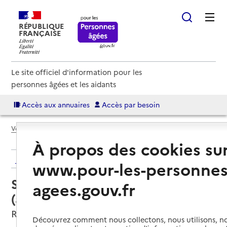
RÉPUBLIQUE
FRANÇAISE
Le site officiel d'information pour les
personnes âgées et les aidants
Accès aux annuaires
Accès par besoin
Voir le fil d’Ariane
À propos des cookies su
Retour aux résultats de l'annuaire
www.pour-les-personnes
Service autonomie à domicile
agees.gouv.fr
(aide) – Service à dom
Rieumes, HAUTE-GARONNE
Découvrez comment nous collectons, nous utilisons, no