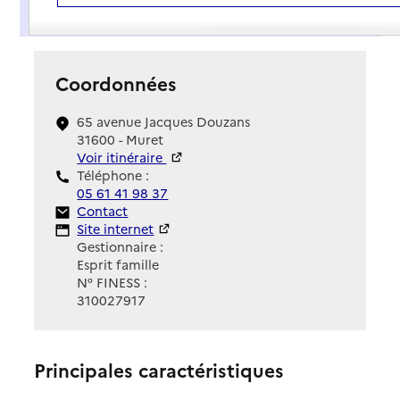
Présentation
Coordonnées
65 avenue Jacques Douzans
31600 - Muret
Voir itinéraire
Téléphone :
05 61 41 98 37
Contact
Contact
Site Internet
Site internet
Gestionnaire :
Esprit famille
N° FINESS :
310027917
Principales caractéristiques