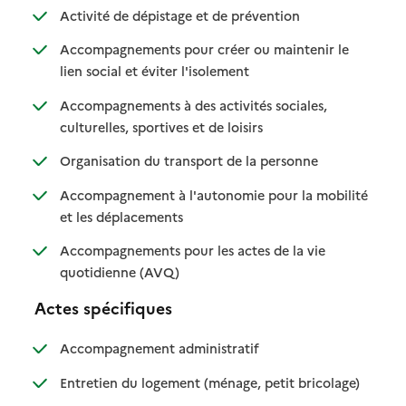
: disponible
: non disponible
Activité de dépistage et de prévention
Accompagnements pour créer ou maintenir le
: disponible
: non disponible
lien social et éviter l'isolement
Accompagnements à des activités sociales,
: disponible
: non disponible
culturelles, sportives et de loisirs
: disponible
: non disponible
Organisation du transport de la personne
Accompagnement à l'autonomie pour la mobilité
: disponible
: non disponible
et les déplacements
Accompagnements pour les actes de la vie
: disponible
: non disponible
quotidienne (AVQ)
Actes spécifiques
: disponible
: non disponible
Accompagnement administratif
: disponible
: non dispo
Entretien du logement (ménage, petit bricolage)