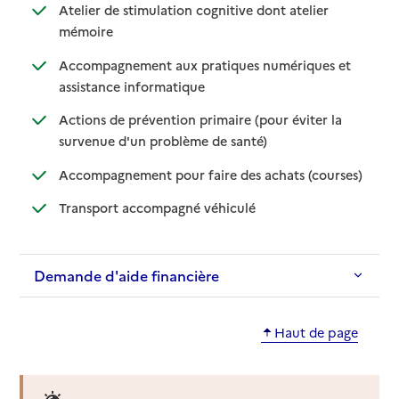
Atelier de stimulation cognitive dont atelier
: disponible
: non disponible
mémoire
Accompagnement aux pratiques numériques et
: disponible
: non disponible
assistance informatique
Actions de prévention primaire (pour éviter la
: disponible
: non disponible
survenue d'un problème de santé)
: disponib
: non disp
Accompagnement pour faire des achats (courses)
: disponible
: non disponible
Transport accompagné véhiculé
Demande d'aide financière
Haut de page