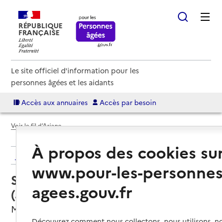
RÉPUBLIQUE
FRANÇAISE
Le site officiel d'information pour les
personnes âgées et les aidants
Accès aux annuaires
Accès par besoin
Voir le fil d’Ariane
À propos des cookies su
Retour aux résultats de l'annuaire
www.pour-les-personnes
Service autonomie à domicile
agees.gouv.fr
(aide) – Esprit famille
Muret, HAUTE-GARONNE
Découvrez comment nous collectons, nous utilisons, no