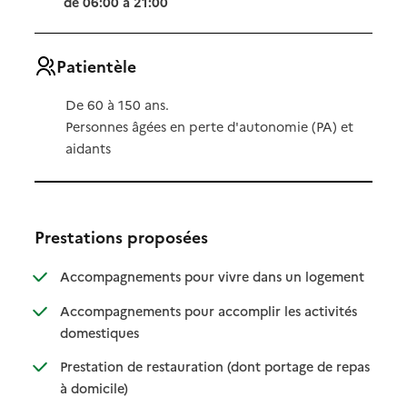
de 06:00 à 21:00
Patientèle
De 60 à 150 ans.
Personnes âgées en perte d'autonomie (PA) et
aidants
Prestations proposées
: disponibl
: non dispo
Accompagnements pour vivre dans un logement
Accompagnements pour accomplir les activités
: disponible
: non disponible
domestiques
Prestation de restauration (dont portage de repas
: disponible
: non disponible
à domicile)