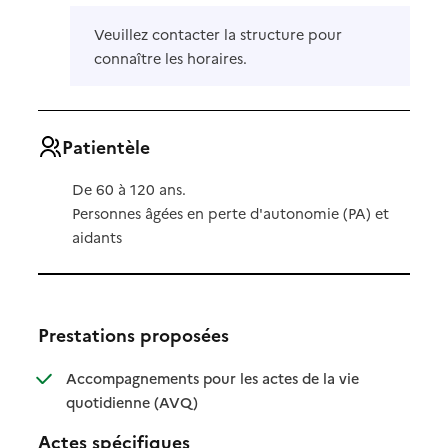
Veuillez contacter la structure pour
connaître les horaires.
Patientèle
De 60 à 120 ans.
Personnes âgées en perte d'autonomie (PA) et
aidants
Prestations proposées
Accompagnements pour les actes de la vie
: disponible
: non disponible
quotidienne (AVQ)
Actes spécifiques