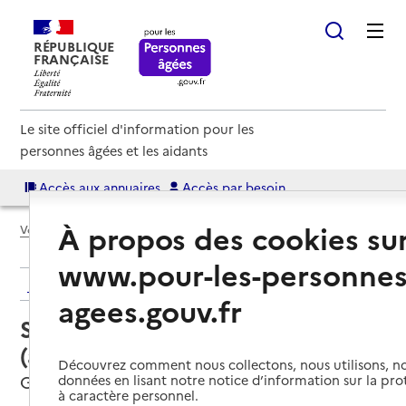
RÉPUBLIQUE
FRANÇAISE
Le site officiel d'information pour les
personnes âgées et les aidants
Accès aux annuaires
Accès par besoin
À propos des cookies su
Voir le fil d’Ariane
www.pour-les-personnes
Retour aux résultats de l'annuaire
agees.gouv.fr
Service autonomie à domicile
(aide) – ADMR
Découvrez comment nous collectons, nous utilisons, no
Grenade, HAUTE-GARONNE
données en lisant notre notice d’information sur la pr
à caractère personnel.