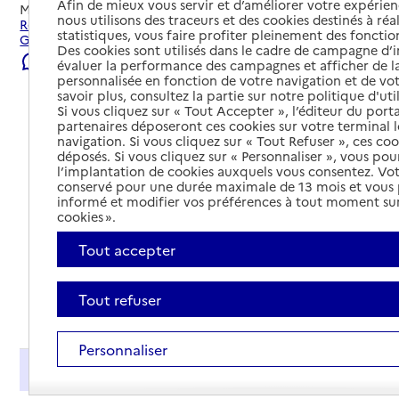
Afin de mieux vous servir et d’améliorer votre expérienc
Mis à jour le
23/07/2026
nous utilisons des traceurs et des cookies destinés à réal
Rechercher les établissements et services autour de
statistiques, vous faire profiter pleinement des fonction
Grenade.
Des cookies sont utilisés dans le cadre de campagne d
Signaler une erreur
évaluer la performance des campagnes et afficher de la
personnalisée en fonction de votre navigation et de vot
savoir plus, consultez la partie sur notre politique d'uti
Si vous cliquez sur « Tout Accepter », l’éditeur du porta
partenaires déposeront ces cookies sur votre terminal l
navigation. Si vous cliquez sur « Tout Refuser », ces co
déposés. Si vous cliquez sur « Personnaliser », vous pou
l’implantation de cookies auxquels vous consentez. Vot
conservé pour une durée maximale de 13 mois et vous
informé et modifier vos préférences à tout moment sur
cookies ».
Tout accepter
Tout refuser
Tout déplier
Personnaliser
Présentation