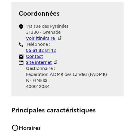
Coordonnées
11a rue des Pyrénées
31330 - Grenade
Voir itinéraire
Téléphone :
05 61 82 81 12
Contact
Contact
Site Internet
Site internet
Gestionnaire :
Fédération ADMR des Landes (FADMR)
N° FINESS :
400012084
Principales caractéristiques
Horaires